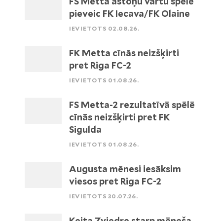
FS Metta astoņu vārtu spēlē
pieveic FK Iecava/FK Olaine
IEVIETOTS 02.08.26.
FK Metta cīnās neizšķirti
pret Riga FC-2
IEVIETOTS 01.08.26.
FS Metta-2 rezultatīvā spēlē
cīnās neizšķirti pret FK
Sigulda
IEVIETOTS 01.08.26.
Augusta mēnesi iesāksim
viesos pret Riga FC-2
IEVIETOTS 30.07.26.
Keita Zviedre starp mēneša