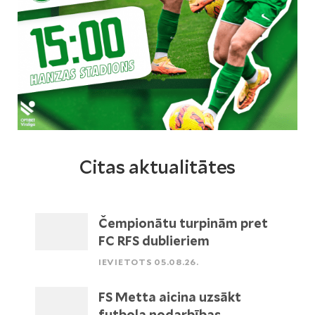
Citas aktualitātes
Čempionātu turpinām pret
FC RFS dublieriem
IEVIETOTS 05.08.26.
FS Metta aicina uzsākt
futbola nodarbības