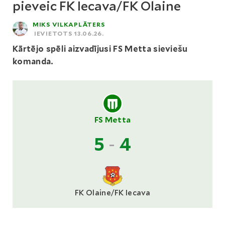
pieveic FK Iecava/FK Olaine
MIKS VILKAPLĀTERS
IEVIETOTS 13.06.26.
Kārtējo spēli aizvadījusi FS Metta sieviešu
komanda.
FS Metta
5
-
4
FK Olaine/FK Iecava