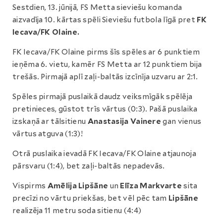
Sestdien, 13. jūnijā, FS Metta sieviešu komanda
aizvadīja 10. kārtas spēli Sieviešu futbola līgā pret
FK
Iecava/FK Olaine.
FK Iecava/FK Olaine pirms šīs spēles ar 6 punktiem
ieņēma 6. vietu, kamēr FS Metta ar 12 punktiem bija
trešās. Pirmajā aplī zaļi-baltās izcīnīja uzvaru ar 2:1.
Spēles pirmajā puslaikā daudz veiksmīgāk spēlēja
pretinieces, gūstot trīs vārtus (0:3). Pašā puslaika
izskaņā ar tālsitienu
Anastasija Vainere
gan vienus
vārtus atguva (1:3)!
Otrā puslaika ievadā FK Iecava/FK Olaine atjaunoja
pārsvaru (1:4), bet zaļi-baltās nepadevās.
Vispirms
Amēlija Lipšāne
un
Elīza Markvarte
sita
precīzi no vārtu priekšas, bet vēl pēc tam
Lipšāne
realizēja 11 metru soda sitienu (4:4)