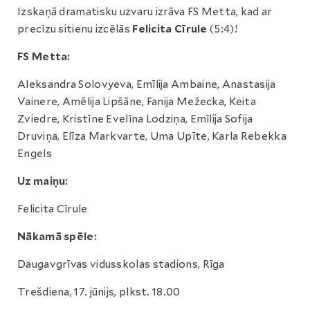
Izskaņā dramatisku uzvaru izrāva FS Metta, kad ar
precīzu sitienu izcēlās
Felicita Cīrule
(5:4)!
FS Metta:
Aleksandra Solovyeva, Emīlija Ambaine, Anastasija
Vainere, Amēlija Lipšāne, Fanija Mežecka, Keita
Zviedre, Kristīne Evelīna Lodziņa, Emīlija Sofija
Druviņa, Elīza Markvarte, Uma Upīte, Karla Rebekka
Engels
Uz maiņu:
Felicita Cīrule
Nākamā spēle:
Daugavgrīvas vidusskolas stadions, Rīga
Trešdiena, 17. jūnijs, plkst. 18.00