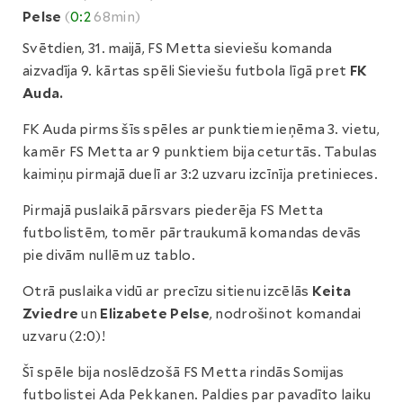
Pelse
(
0:2
68min)
Svētdien, 31. maijā, FS Metta sieviešu komanda
aizvadīja 9. kārtas spēli Sieviešu futbola līgā pret
FK
Auda.
FK Auda pirms šīs spēles ar punktiem ieņēma 3. vietu,
kamēr FS Metta ar 9 punktiem bija ceturtās. Tabulas
kaimiņu pirmajā duelī ar 3:2 uzvaru izcīnīja pretinieces.
Pirmajā puslaikā pārsvars piederēja FS Metta
futbolistēm, tomēr pārtraukumā komandas devās
pie divām nullēm uz tablo.
Otrā puslaika vidū ar precīzu sitienu izcēlās
Keita
Zviedre
un
Elizabete Pelse
, nodrošinot komandai
uzvaru (2:0)!
Šī spēle bija noslēdzošā FS Metta rindās Somijas
futbolistei Ada Pekkanen. Paldies par pavadīto laiku