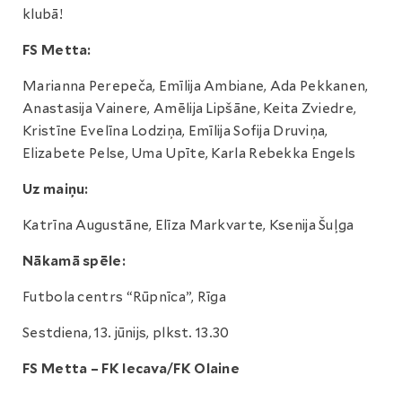
klubā!
FS Metta:
Marianna Perepeča, Emīlija Ambiane, Ada Pekkanen,
Anastasija Vainere, Amēlija Lipšāne, Keita Zviedre,
Kristīne Evelīna Lodziņa, Emīlija Sofija Druviņa,
Elizabete Pelse, Uma Upīte, Karla Rebekka Engels
Uz maiņu:
Katrīna Augustāne, Elīza Markvarte, Ksenija Šuļga
Nākamā spēle:
Futbola centrs “Rūpnīca”, Rīga
Sestdiena, 13. jūnijs, plkst. 13.30
FS Metta – FK Iecava/FK Olaine