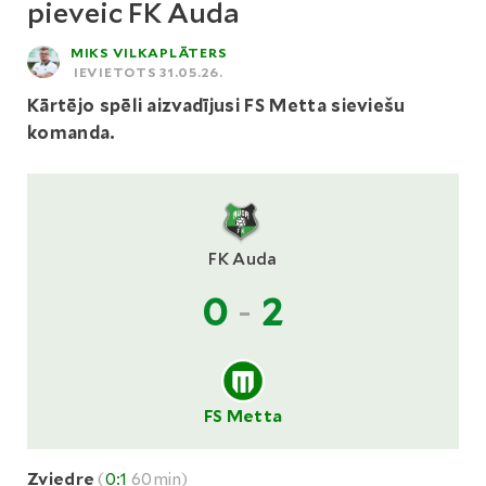
pieveic FK Auda
MIKS VILKAPLĀTERS
IEVIETOTS 31.05.26.
Kārtējo spēli aizvadījusi FS Metta sieviešu
komanda.
FK Auda
0
-
2
FS Metta
Zviedre
(
0:1
60min)