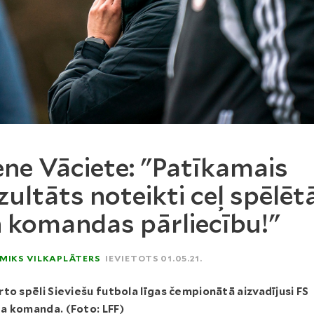
ene Vāciete: "Patīkamais
zultāts noteikti ceļ spēlēt
 komandas pārliecību!"
MIKS VILKAPLĀTERS
IEVIETOTS 01.05.21.
to spēli Sieviešu futbola līgas čempionātā aizvadījusi FS
a komanda. (Foto: LFF)