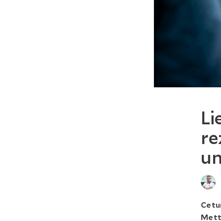
Li
re
un
Cetur
Mett