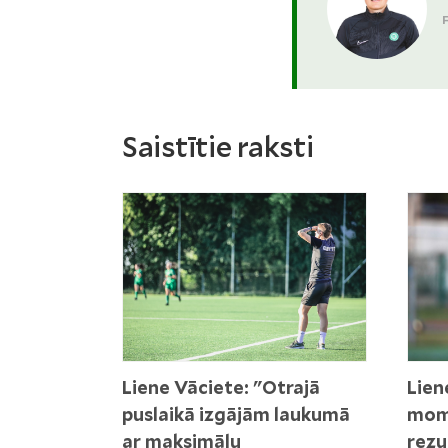
Saistītie raksti
Liene Vāciete: "Otrajā
Lien
puslaikā izgājām laukumā
mome
ar maksimālu
rezu