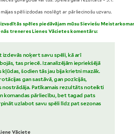
nieces guva goda vārtus. Spēles gala rezultāts – 5:1.
mājas spēli izdodas noslēgt ar pārliecinošu uzvaru.
aizvadītās spēles piedāvājam mūsu Sieviešu Meistarkoma
enās treneres Lienes Vācietes komentāru:
 izdevās noķert savu spēli, kā arī
abojās, tas priecē. Izanalizējām iepriekšējā
 kļūdas, šodien tās jau bija krietni mazāk.
otācijas gan sastāvā, gan pozīcijās,
as nostrādāja. Patīkamais rezultāts noteikti
un komandas pārliecību, bet tagad pats
rpināt uzlabot savu spēli līdz pat sezonas
Liene Vāciete