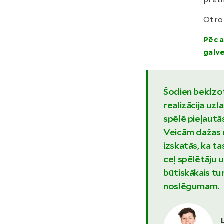
preti
Otro 
Pēc 
galv
Šodien beidzot
realizācija uzl
spēlē pieļautās
Veicām dažas r
izskatās, ka t
ceļ spēlētāju 
būtiskākais tu
noslēgumam.