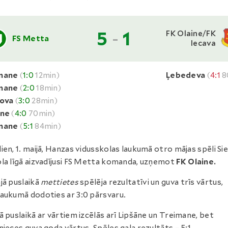
5
-
1
FK Olaine/FK
FS Metta
Iecava
mane
(
1:0
12min)
Ļebedeva
(
4:1
8
mane
(
2:0
18min)
lova
(
3:0
28min)
āne
(
4:0
70min)
mane
(
5:1
84min)
ien, 1. maijā, Hanzas vidusskolas laukumā otro mājas spēli Si
la līgā aizvadījusi FS Metta komanda, uzņemot
FK Olaine.
jā puslaikā
mettietes
spēlēja rezultatīvi un guva trīs vārtus,
aukumā dodoties ar 3:0 pārsvaru.
ā puslaikā ar vārtiem izcēlās arī Lipšāne un Treimane, bet