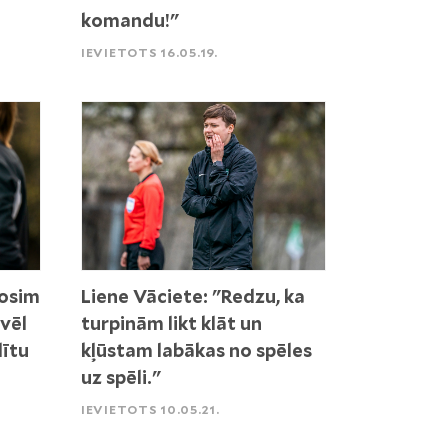
komandu!"
IEVIETOTS 16.05.19.
nosim
Liene Vāciete: "Redzu, ka
 vēl
turpinām likt klāt un
dītu
kļūstam labākas no spēles
uz spēli."
IEVIETOTS 10.05.21.