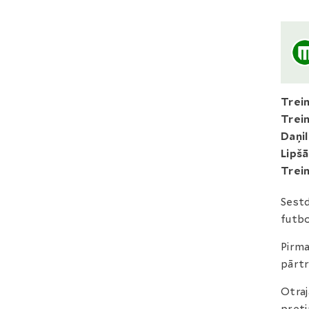
Trei
Trei
Daņi
Lipš
Trei
Sestd
futbo
Pirma
pārtr
Otraj