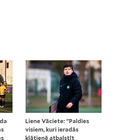
nda
Liene Vāciete: "Paldies
as
visiem, kuri ieradās
es
klātienē atbalstīt