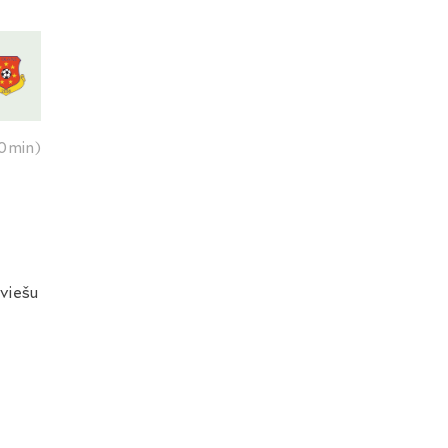
0min)
eviešu