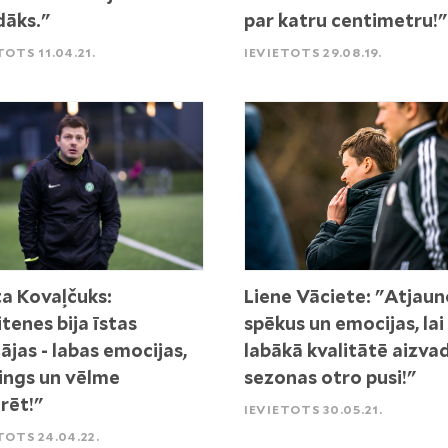
dāks."
par katru centimetru!"
TOTS 11.04.21.
IEVIETOTS 29.08.19.
ta Kovaļčuks:
Liene Vāciete: "Atjau
tenes bija īstas
spēkus un emocijas, lai
tājas - labas emocijas,
labākā kvalitātē aizva
ings un vēlme
sezonas otro pusi!"
rēt!"
IEVIETOTS 30.05.21.
TOTS 24.04.22.