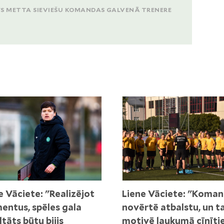
FS METTA SIEVIEŠU KOMANDAS GALVENĀ TRENERE
e Vāciete: "Realizējot
Liene Vāciete: "Koma
ntus, spēles gala
novērtē atbalstu, un t
ltāts būtu bijis
motivē laukumā cīnīti