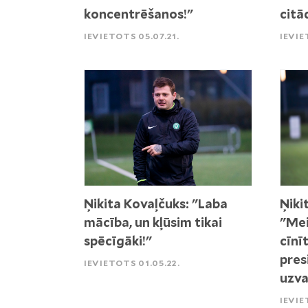
koncentrēšanos!"
citā
IEVIETOTS 05.07.21.
IEVIE
Ņikita Kovaļčuks: "Laba
Ņiki
mācība, un kļūsim tikai
"Mei
spēcīgāki!"
cīnī
pres
IEVIETOTS 01.05.22.
uzva
IEVIE