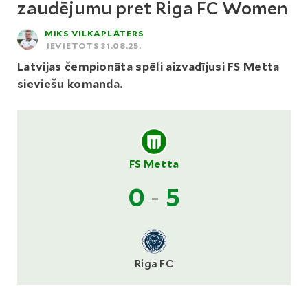
zaudējumu pret Riga FC Women
MIKS VILKAPLĀTERS
IEVIETOTS 31.08.25.
Latvijas čempionāta spēli aizvadījusi FS Metta
sieviešu komanda.
FS Metta
0
-
5
Riga FC