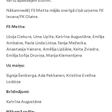
vārtu apakšējam stūrim.
Nākamnedēļ FS Metta mājās svarīgā cīņā uzņems FK
Iecava/FK Olaine.
FS Metta:
Lūcija Ciekure, Uma Upīte, Katrīna Augustāne, Emīlija
Ambaine, Paula Linda Liniņa, Fanija Mežecka,
Anastasija Vainere, Amēlija Lipšāne, Keita Zviedre,
Emīlija Sofija Druviņa, Marija Klementjeva
Uz maiņu:
Signija Šenberga, Ada Pekkanen, Kristīne Evelīna
Lodziņa
Brīdinājumi:
Katrīna Augustāne
Nākamā spēle: