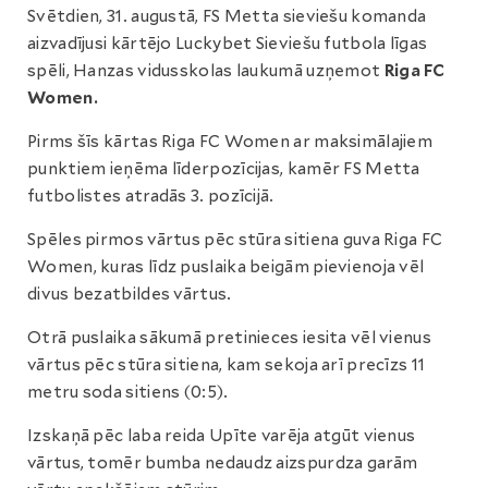
Svētdien, 31. augustā, FS Metta sieviešu komanda
aizvadījusi kārtējo Luckybet Sieviešu futbola līgas
spēli, Hanzas vidusskolas laukumā uzņemot
Riga FC
Women.
Pirms šīs kārtas Riga FC Women ar maksimālajiem
punktiem ieņēma līderpozīcijas, kamēr FS Metta
futbolistes atradās 3. pozīcijā.
Spēles pirmos vārtus pēc stūra sitiena guva Riga FC
Women, kuras līdz puslaika beigām pievienoja vēl
divus bezatbildes vārtus.
Otrā puslaika sākumā pretinieces iesita vēl vienus
vārtus pēc stūra sitiena, kam sekoja arī precīzs 11
metru soda sitiens (0:5).
Izskaņā pēc laba reida Upīte varēja atgūt vienus
vārtus, tomēr bumba nedaudz aizspurdza garām