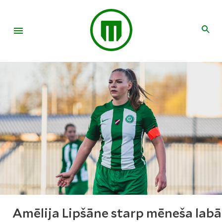
Amēlija Lipšāne starp mēneša lab