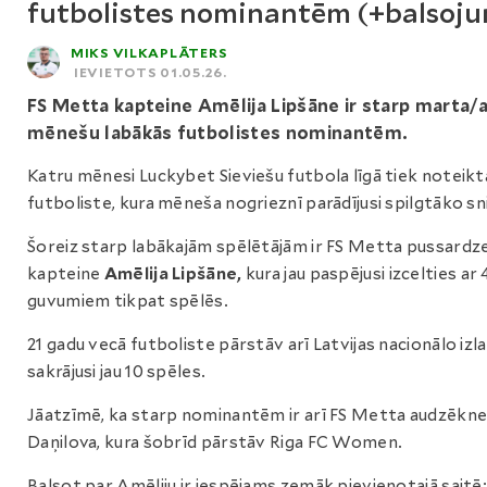
futbolistes nominantēm (+balsoj
MIKS VILKAPLĀTERS
IEVIETOTS 01.05.26.
FS Metta kapteine Amēlija Lipšāne ir starp marta/a
mēnešu labākās futbolistes nominantēm.
Katru mēnesi Luckybet Sieviešu futbola līgā tiek noteikt
futboliste, kura mēneša nogrieznī parādījusi spilgtāko s
Šoreiz starp labākajām spēlētājām ir FS Metta pussardz
kapteine
Amēlija Lipšāne,
kura jau paspējusi izcelties ar 
guvumiem tikpat spēlēs.
21 gadu vecā futboliste pārstāv arī Latvijas nacionālo izla
sakrājusi jau 10 spēles.
Jāatzīmē, ka starp nominantēm ir arī FS Metta audzēkne
Daņilova, kura šobrīd pārstāv Riga FC Women.
Balsot par Amēliju ir iespējams zemāk pievienotajā saitē