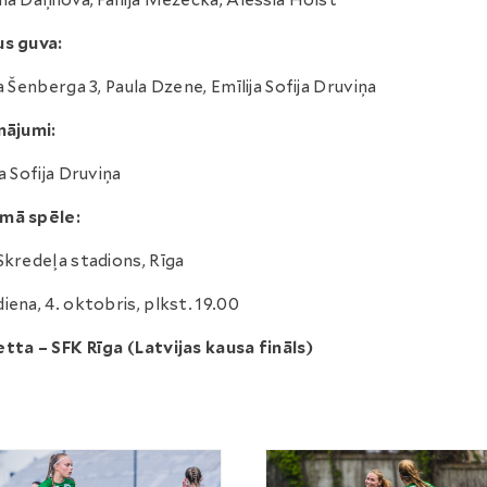
na Daņilova, Fanija Mežecka, Alessia Holst
us guva:
ja Šenberga 3, Paula Dzene, Emīlija Sofija Druviņa
nājumi:
ja Sofija Druviņa
mā spēle:
Skredeļa stadions, Rīga
iena, 4. oktobris, plkst. 19.00
tta – SFK Rīga (Latvijas kausa fināls)