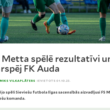
 Metta spēlē rezultatīvi u
rspēj FK Auda
MIKS VILKAPLĀTERS
IEVIETOTS 01.10.23.
jo spēli Sieviešu futbola līgas sacensībās aizvadījusi FS 
iešu komanda.