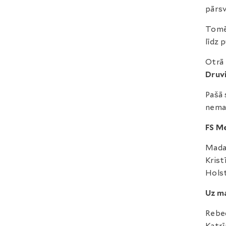
pārsv
Tomēr
līdz 
Otrā 
Druv
Pašā 
nemai
FS M
Madar
Krist
Holst
Uz ma
Rebec