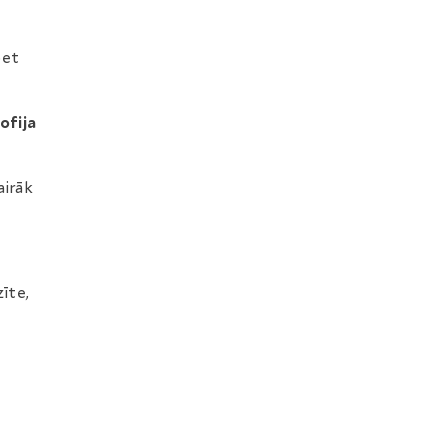
bet
Sofija
airāk
īte,
a