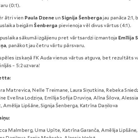
aru (0:1).
 ātri vien
Paula Dzene
un
Signija Šenberga
jau panāca 2:1, 
puslaika beigām
Šenberga
pievienoja vēl divus vārtus (4:1).
puslaika sākumā izgājienu pret vārtsardzi izmantoja
Emīlija 
iņa
, panākot jau četru vārtu pārsvaru.
spēles izskaņā FK Auda vienus vārtus atguva, bet rezultāts v
nījās – 5:2 uzvara!
etta:
a Matrevica, Nelle Treimane, Laura Siņutkina, Rebeka Sniedz
īne Evelīna Lodziņa, Emīlija Sofija Druviņa, Alīna Šilova, Alessi
, Amēlija Lipšāne, Signija Šenberga, Katrīna Daņilova
iņu:
ca Malmberg, Uma Upīte, Katrīna Garanča, Amēlija Lipšāne,