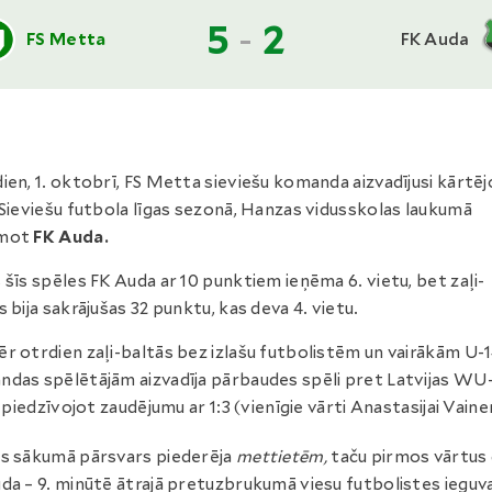
5
-
2
FS Metta
FK Auda
ien, 1. oktobrī, FS Metta sieviešu komanda aizvadījusi kārtēj
 Sieviešu futbola līgas sezonā, Hanzas vidusskolas laukumā
mot
FK Auda.
 šīs spēles FK Auda ar 10 punktiem ieņēma 6. vietu, bet zaļi-
s bija sakrājušas 32 punktu, kas deva 4. vietu.
r otrdien zaļi-baltās bez izlašu futbolistēm un vairākām U-
das spēlētājām aizvadīja pārbaudes spēli pret Latvijas WU
i, piedzīvojot zaudējumu ar 1:3 (vienīgie vārti Anastasijai Vainer
s sākumā pārsvars piederēja
mettietēm,
taču pirmos vārtus
da – 9. minūtē ātrajā pretuzbrukumā viesu futbolistes ieguv