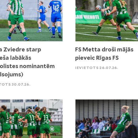
a Zviedre starp
FS Metta droši mājās
ša labākās
pieveic Rīgas FS
olistes nominantēm
IEVIETOTS 26.07.26.
lsojums)
TOTS 30.07.26.