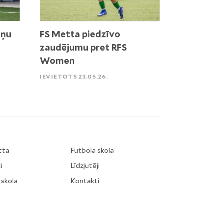
iņu
FS Metta piedzīvo
zaudējumu pret RFS
Women
IEVIETOTS 23.05.26.
tta
Futbola skola
i
Līdzjutēji
 skola
Kontakti