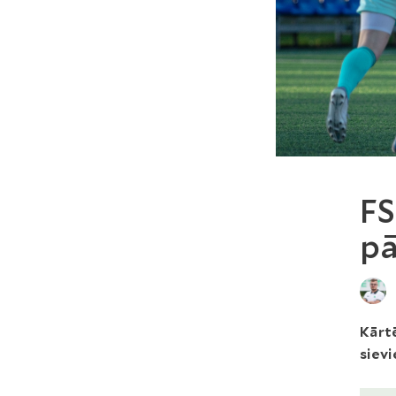
FS
pā
Kārtē
siev