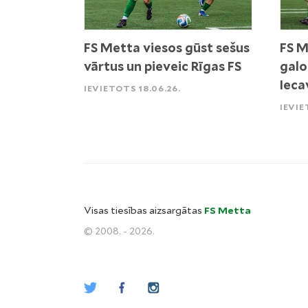
FS Metta viesos gūst sešus
FS M
vārtus un pieveic Rīgas FS
galo
Ieca
IEVIETOTS 18.06.26.
IEVIE
Visas tiesības aizsargātas
FS Metta
© 2008. - 2026.