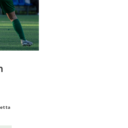
n
Metta