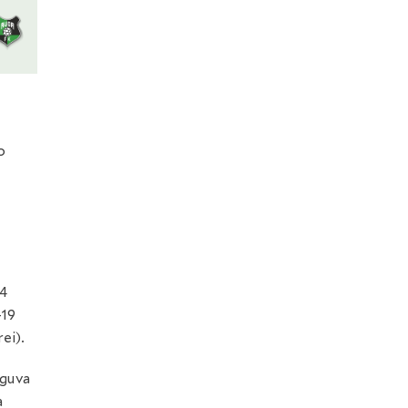
o
14
-19
ei).
 guva
a