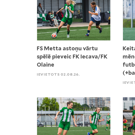
FS Metta astoņu vārtu
Keit
spēlē pieveic FK Iecava/FK
mēne
Olaine
futb
(+ba
IEVIETOTS 02.08.26.
IEVIE