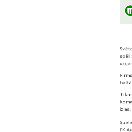
Svētd
spēli
uzņe
Pirms
baltā
Tikmē
koman
izlas
Spēle
FK Au