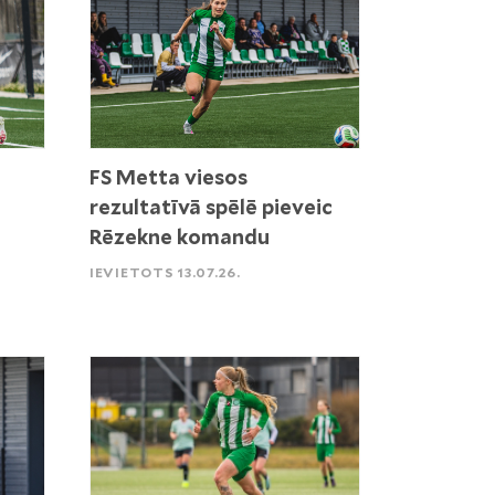
FS Metta viesos
rezultatīvā spēlē pieveic
Rēzekne komandu
IEVIETOTS 13.07.26.