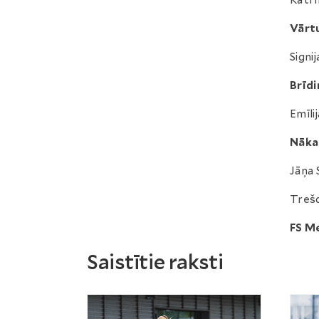
Katrī
Vārt
Signi
Brīdi
Emīli
Nāka
Jāņa 
Trešd
FS Me
Saistītie raksti