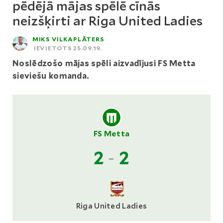
pēdējā mājas spēlē cīnās
neizšķirti ar Riga United Ladies
MIKS VILKAPLĀTERS
IEVIETOTS 25.09.19.
Noslēdzošo mājas spēli aizvadījusi FS Metta
sieviešu komanda.
FS Metta
2
-
2
Riga United Ladies