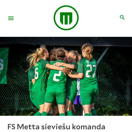
FS Metta sieviešu komanda