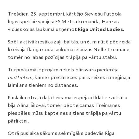
Trešdien, 25. septembrī, kārtējo Sieviešu Futbola
līgas spēli aizvadījusi FS Metta komanda, Hanzas
vidusskolas laukumā uzņemot
Riga United Ladies.
Spēli aktīvāk iesāka zaļi-baltās, un 6. minūtē pēc reida
kreisajā flangā soda laukumā ielauzās Nelle Treimane,
tomēr no labas pozīcijas trāpīja pa vārtu stabu.
Turpinājumā joprojām neliels pārsvars piederēja
mettietēm,
kamēr pretinieces pāris reizes izmēģināja
laimi ar sitieniem no distances.
Puslaika otrajā daļā teicama iespēja atklāt rezultātu
bija Alīnai Šilovai, tomēr pēc teicamas Treimanes
piespēles mūsu kapteines sitiens trāpīja pa vārtu
pārliktni.
Otrā puslaika sākums sekmīgāks padevās Riga