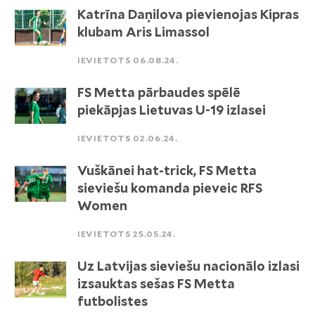
Katrīna Daņilova pievienojas Kipras
klubam Aris Limassol
IEVIETOTS 06.08.24.
FS Metta pārbaudes spēlē
piekāpjas Lietuvas U-19 izlasei
IEVIETOTS 02.06.24.
Vuškānei hat-trick, FS Metta
sieviešu komanda pieveic RFS
Women
IEVIETOTS 25.05.24.
Uz Latvijas sieviešu nacionālo izlasi
izsauktas sešas FS Metta
futbolistes