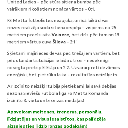
United Ladies – pēc stūra sitiena bumba pēc
vairākiem rikošetiem nonāca vārtos – 0:1.
FS Metta futbolistes neapjuka, un īsā laikā divas
reizes realizēja soda sitiena iespēju – vispirms no 25
metriem precīzi sita
Vainere,
bet drīz pēc tam no 18
metriem vārtus guva
Šilova
– 2:1!
Šķietami mājinieces devās pēc trešajiem vārtiem, bet
pēc standartsituācijas ielaida otros – nesekmīgi
nosegta pretspēlētāja un 2:2. Uzvarai pretī devāmies
enerģiski, bet pietrūka laika – rezultatīvs neizšķirts.
Ar izcīnīto neizšķirtu bija pietiekami, lai savā debijas
sezonā Sieviešu Futbola līgā FS Metta komanda
izcīnītu 3. vietu un bronzas medaļas!
Apsveicam meitenes, trenerus, personālu,
līdzjutējus un visus iesaistītos, kas palīdzēja
aizsniegties līdz bronzas godalgām!