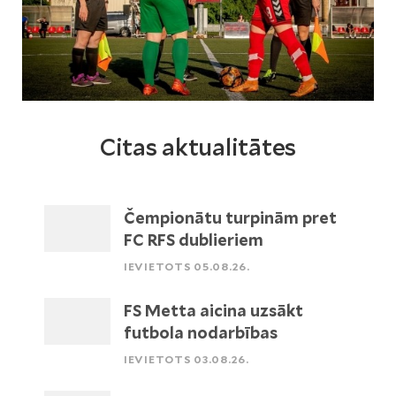
Citas aktualitātes
Čempionātu turpinām pret
FC RFS dublieriem
IEVIETOTS 05.08.26.
FS Metta aicina uzsākt
futbola nodarbības
IEVIETOTS 03.08.26.