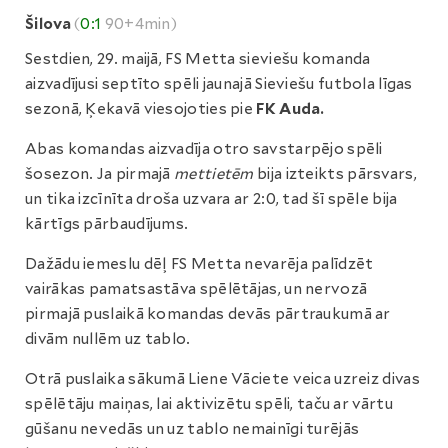
Šilova
(
0:1
90+4min)
Sestdien, 29. maijā, FS Metta sieviešu komanda
aizvadījusi septīto spēli jaunajā Sieviešu futbola līgas
sezonā, Ķekavā viesojoties pie
FK Auda.
Abas komandas aizvadīja otro savstarpējo spēli
šosezon. Ja pirmajā
mettietēm
bija izteikts pārsvars,
un tika izcīnīta droša uzvara ar 2:0, tad šī spēle bija
kārtīgs pārbaudījums.
Dažādu iemeslu dēļ FS Metta nevarēja palīdzēt
vairākas pamatsastāva spēlētājas, un nervozā
pirmajā puslaikā komandas devās pārtraukumā ar
divām nullēm uz tablo.
Otrā puslaika sākumā Liene Vāciete veica uzreiz divas
spēlētāju maiņas, lai aktivizētu spēli, taču ar vārtu
gūšanu nevedās un uz tablo nemainīgi turējās