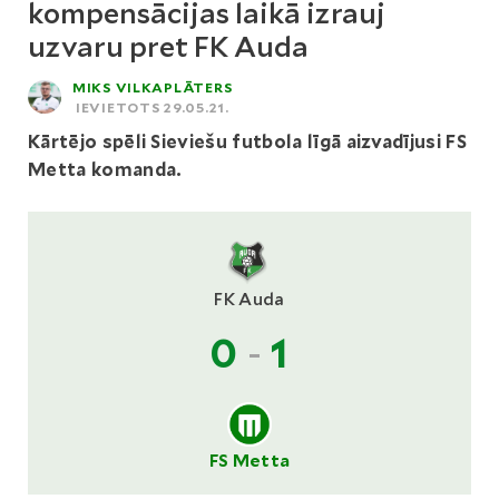
kompensācijas laikā izrauj
uzvaru pret FK Auda
MIKS VILKAPLĀTERS
IEVIETOTS 29.05.21.
Kārtējo spēli Sieviešu futbola līgā aizvadījusi FS
Metta komanda.
FK Auda
0
-
1
FS Metta