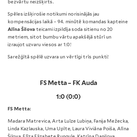
bezvārtu neizšķirts.
Spēles izšķirošie notikumi norisinājās jau
kompensācijas laikā – 94. minūtē komandas kapteine
Alīna Šilova
teicami izpildīja soda sitienu no 20
metriem, sitot bumbu vārtu apakšējā stūrī un
izraujot uzvaru viesos ar 1:0!
Sarežģītā spēlē uzvara un vērtīgi trīs punkti!
FS Metta – FK Auda
1:0 (0:0)
FS Metta:
Madara Matrevica, Arta Luīze Lubiņa, Fanija Mežecka,
Linda Kazlauska, Uma Upīte, Laura Viviāna Poiša, Alīna
Šilova, Elīza Elizabete Rungule, Katrīna Daņilova,