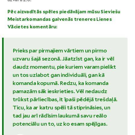
Pēc aizvadītās spēles piedāvājam mūsu Sieviešu
Meistarkomandas galvenās treneres Lienes
Vācietes komentāru:
Prieks par pirmajiem vārtiem un pirmo
uzvaru šajā sezonā. Jāatzīst gan, ka ir vēl
daudz momentu, pie kuriem varam pielikt
un tos uzlabot gan individuāli, gan kā
komanda kopumā. Redzu, ka komanda
pamazām sāk ieskrieties. Vēl nedaudz
trūkst pārliecības, it īpaši pēdējā trešdaļā.
Ticu, ka ar katru spēli tā stiprināsies, un
tad jau arī rādīsim laukumā savu reālo
potenciālu un to, uz ko esam spējīgas.