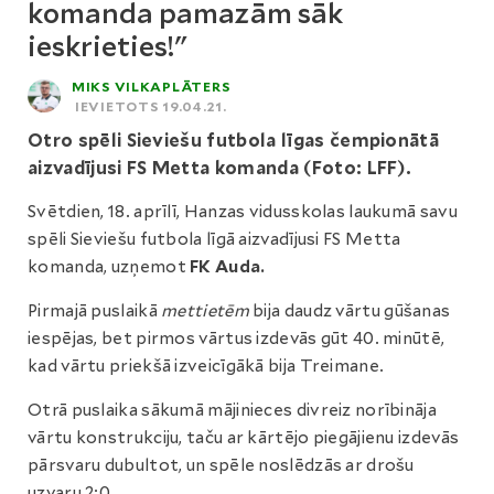
komanda pamazām sāk
ieskrieties!"
MIKS VILKAPLĀTERS
IEVIETOTS 19.04.21.
Otro spēli Sieviešu futbola līgas čempionātā
aizvadījusi FS Metta komanda (Foto: LFF).
Svētdien, 18. aprīlī, Hanzas vidusskolas laukumā savu
spēli Sieviešu futbola līgā aizvadījusi FS Metta
komanda, uzņemot
FK Auda.
Pirmajā puslaikā
mettietēm
bija daudz vārtu gūšanas
iespējas, bet pirmos vārtus izdevās gūt 40. minūtē,
kad vārtu priekšā izveicīgākā bija Treimane.
Otrā puslaika sākumā mājinieces divreiz norībināja
vārtu konstrukciju, taču ar kārtējo piegājienu izdevās
pārsvaru dubultot, un spēle noslēdzās ar drošu
uzvaru 2:0.