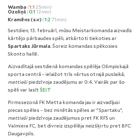
Wamba
(
1:1
25min)
Ozoliņš
(
0:1
12min)
Kramēns (s.v)
(
1:2
71min)
Sestdien, 13. februārī, mūsu Meistarkomanda aizvadīs
kārtējo pārbaudes spēli, atkārtoti tiekoties ar
Spartaks Jūrmala
. Šoreiz komandas spēkosies
Skonto hallē.
Aizvadītajā sestdienā komandas spēlēja Olimpiskajā
sporta centrā – ielaižot trīs vārtus otrajā puslaikā,
mettieši
piedzīvoja zaudējumu ar 0:4. Vairāk par šo
spēli var lasīt
ŠEIT
Pirmssezonā FK Metta komanda jau ir aizvadījusi
piecas spēles – bez minētās spēles ar “Spartaku”,
mettieši
piedzīvoja zaudējumus pret FK RFS un
Valmiera FC, bet divreiz izspēlēja neizšķirtu pret BFC
Daugavpils.