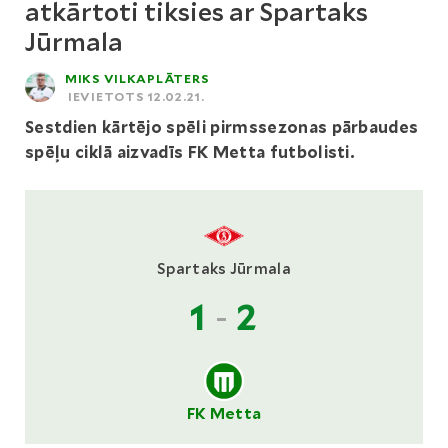
atkārtoti tiksies ar Spartaks
Jūrmala
MIKS VILKAPLĀTERS
IEVIETOTS 12.02.21.
Sestdien kārtējo spēli pirmssezonas pārbaudes
spēļu ciklā aizvadīs FK Metta futbolisti.
Spartaks Jūrmala
1
-
2
FK Metta