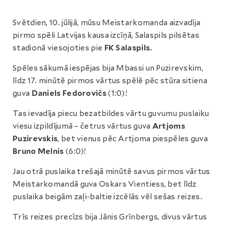
Svētdien, 10. jūlijā, mūsu Meistarkomanda aizvadīja
pirmo spēli Latvijas kausa izcīņā, Salaspils pilsētas
stadionā viesojoties pie
FK Salaspils.
Spēles sākumā iespējas bija Mbassi un Puzirevskim,
līdz 17. minūtē pirmos vārtus spēlē pēc stūra sitiena
guva
Daniels Fedorovičs
(1:0)!
Tas ievadīja piecu bezatbildes vārtu guvumu puslaiku
viesu izpildījumā – četrus vārtus guva
Artjoms
Puzirevskis
, bet vienus pēc Artjoma piespēles guva
Bruno Melnis
(6:0)!
Jau otrā puslaika trešajā minūtē savus pirmos vārtus
Meistarkomandā guva Oskars Vientiess, bet līdz
puslaika beigām zaļi-baltie izcēlās vēl sešas reizes.
Trīs reizes precīzs bija Jānis Grīnbergs, divus vārtus