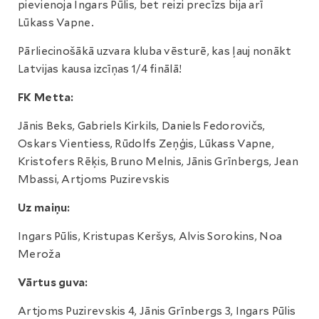
pievienoja Ingars Pūlis, bet reizi precīzs bija arī
Lūkass Vapne.
Pārliecinošākā uzvara kluba vēsturē, kas ļauj nonākt
Latvijas kausa izcīņas 1/4 finālā!
FK Metta:
Jānis Beks, Gabriels Kirkils, Daniels Fedorovičs,
Oskars Vientiess, Rūdolfs Zeņģis, Lūkass Vapne,
Kristofers Rēķis, Bruno Melnis, Jānis Grīnbergs, Jean
Mbassi, Artjoms Puzirevskis
Uz maiņu:
Ingars Pūlis, Kristupas Keršys, Alvis Sorokins, Noa
Meroža
Vārtus guva:
Artjoms Puzirevskis 4, Jānis Grīnbergs 3, Ingars Pūlis