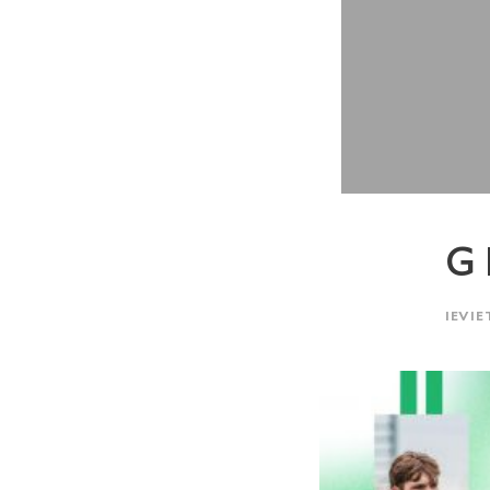
G 
IEVIE