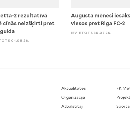
etta-2 rezultatīvā
Augusta mēnesi iesāk
ē cīnās neizšķirti pret
viesos pret Riga FC-2
igulda
IEVIETOTS 30.07.26.
TOTS 01.08.26.
Aktualitātes
FK Me
Organizācija
Projekt
Atbalstītāji
Sporta