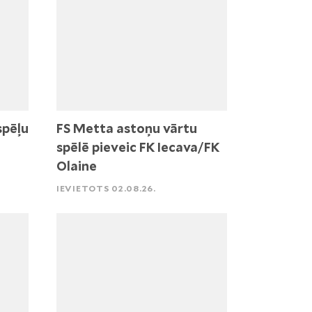
spēļu
FS Metta astoņu vārtu
spēlē pieveic FK Iecava/FK
Olaine
IEVIETOTS 02.08.26.