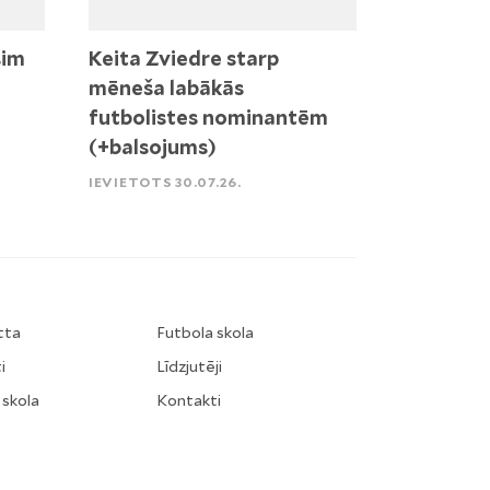
sim
Keita Zviedre starp
mēneša labākās
futbolistes nominantēm
(+balsojums)
IEVIETOTS 30.07.26.
tta
Futbola skola
i
Līdzjutēji
 skola
Kontakti