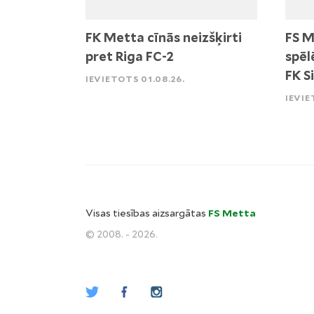
FK Metta cīnās neizšķirti
FS M
pret Riga FC-2
spēl
FK S
IEVIETOTS 01.08.26.
IEVIE
Visas tiesības aizsargātas
FS Metta
© 2008. - 2026.