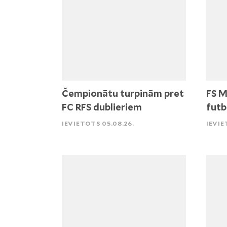
Čempionātu turpinām pret
FS M
FC RFS dublieriem
futb
IEVIETOTS 05.08.26.
IEVIE