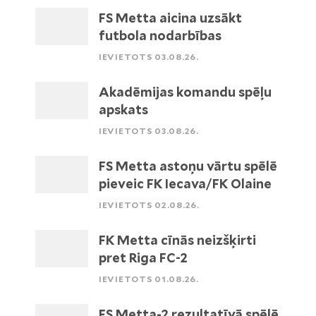
FS Metta aicina uzsākt
futbola nodarbības
IEVIETOTS 03.08.26.
Akadēmijas komandu spēļu
apskats
IEVIETOTS 03.08.26.
FS Metta astoņu vārtu spēlē
pieveic FK Iecava/FK Olaine
IEVIETOTS 02.08.26.
FK Metta cīnās neizšķirti
pret Riga FC-2
IEVIETOTS 01.08.26.
FS Metta-2 rezultatīvā spēlē