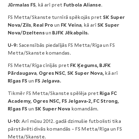
Jūrmalas FS
, kā arī pret
Futbola Alianse
.
FS Metta/Skanste turnīrā spēkojās pret
SK Super
Nova/Zils
,
Real Pro
un
FK Veina
, kā arī
SK Super
Nova/Dzeltens
un
BJFK Jēkabpils.
U-9:
Sacensībās piedalījās FS Metta/Rīga un FS
Metta/Skanste komandas.
FS Metta/Rīga cīnījās pret
FK Ķegums, BJFK
Pārdaugava
,
Ogres NSC
,
SK Super Nova,
kā arī
Rīgas FS
un
FS Jelgava.
Tikmēr FS Metta/Skanste spēlēja pret
Riga FC
Academy,
Ogres NSC, FS Jelgava-2, FC Strong,
Rīgas FS
un
SK Super Nova
komandām.
U-10:
Arī mūsu 2012. gadā dzimušie futbolisti tika
pārstāvēti divās komandās – FS Metta/Rīga un FS
Metta/Skanste.