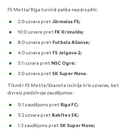
FS Metta/Rīga turnīrā palika nepārspēti:
2:0 uzvara pret
Jūrmalas FS;
10:0 uzvara pret
FK Krimulda;
8:0 uzvara pret
Futbola Alianse;
4:0 uzvara pret
FS Jelgava-2;
5:1 uzvara pret
NSC Ogre;
3:0 uzvara pret
SK Super Nova.
Tikmēr FS Metta/Skanste izcīnīja trīs uzvaras, bet
divreiz piedzīvoja zaudējumus:
0:1 zaudējums pret
Riga FC;
5:2 uzvara pret
Babītes SK;
1:3 zaudējums pret
SK Super Nova;