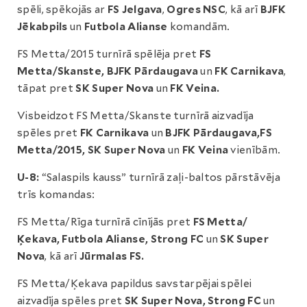
spēli, spēkojās ar
FS Jelgava
,
Ogres NSC
, kā arī
BJFK
Jēkabpils
un
Futbola Alianse
komandām.
FS Metta/2015 turnīrā spēlēja pret
FS
Metta/Skanste, BJFK Pārdaugava
un
FK Carnikava
,
tāpat pret
SK Super Nova
un
FK Veina.
Visbeidzot FS Metta/Skanste turnīrā aizvadīja
spēles pret
FK Carnikava
un
BJFK Pārdaugava,
FS
Metta/2015, SK Super Nova
un
FK Veina
vienībām.
U-8:
“Salaspils kauss” turnīrā zaļi-baltos pārstāvēja
trīs komandas:
FS Metta/Rīga turnīrā cīnījās pret
FS Metta/
Ķekava, Futbola Alianse, Strong FC
un
SK Super
Nova
, kā arī
Jūrmalas FS.
FS Metta/Ķekava papildus savstarpējai spēlei
aizvadīja spēles pret
SK Super Nova, Strong FC
un