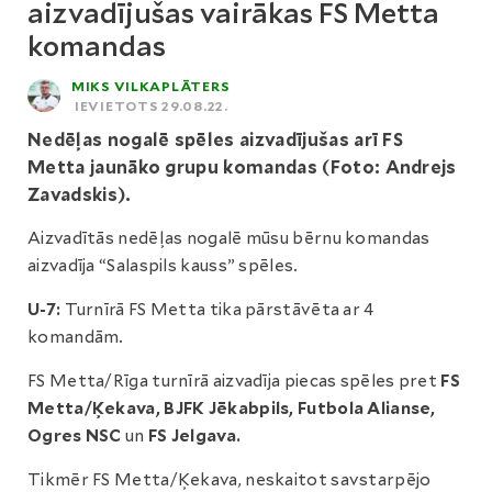
aizvadījušas vairākas FS Metta
komandas
MIKS VILKAPLĀTERS
IEVIETOTS 29.08.22.
Nedēļas nogalē spēles aizvadījušas arī FS
Metta jaunāko grupu komandas (Foto: Andrejs
Zavadskis).
Aizvadītās nedēļas nogalē mūsu bērnu komandas
aizvadīja “Salaspils kauss” spēles.
U-7:
Turnīrā FS Metta tika pārstāvēta ar 4
komandām.
FS Metta/Rīga turnīrā aizvadīja piecas spēles pret
FS
Metta/Ķekava, BJFK Jēkabpils, Futbola Alianse,
Ogres NSC
un
FS Jelgava.
Tikmēr FS Metta/Ķekava, neskaitot savstarpējo