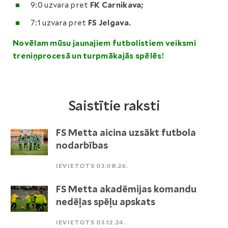
9:0 uzvara pret
FK Carnikava;
7:1 uzvara pret
FS Jelgava.
Novēlam mūsu jaunajiem futbolistiem veiksmi
treniņprocesā un turpmākajās spēlēs!
Saistītie raksti
FS Metta aicina uzsākt futbola
nodarbības
IEVIETOTS 03.08.26.
FS Metta akadēmijas komandu
nedēļas spēļu apskats
IEVIETOTS 03.12.24.