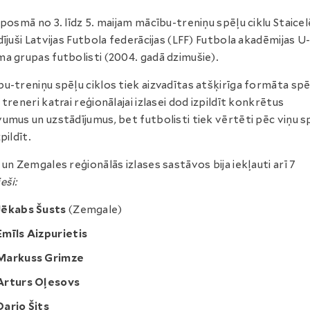
 posmā no 3. līdz 5. maijam mācību-treniņu spēļu ciklu Staicel
dījuši Latvijas Futbola federācijas (LFF) Futbola akadēmijas U
a grupas futbolisti (2004. gadā dzimušie).
u-treniņu spēļu ciklos tiek aizvadītas atšķirīga formāta spē
 treneri katrai reģionālajai izlasei dod izpildīt konkrētus
umus un uzstādījumus, bet futbolisti tiek vērtēti pēc viņu 
pildīt.
 un Zemgales reģionālās izlases sastāvos bija iekļauti arī 7
eši:
Jēkabs Šusts
(Zemgale)
Emīls Aizpurietis
Markuss Grimze
Arturs Oļesovs
Dario Šits