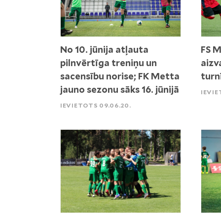
No 10. jūnija atļauta
FS 
pilnvērtīga treniņu un
aizv
sacensību norise; FK Metta
turn
jauno sezonu sāks 16. jūnijā
IEVIE
IEVIETOTS 09.06.20.