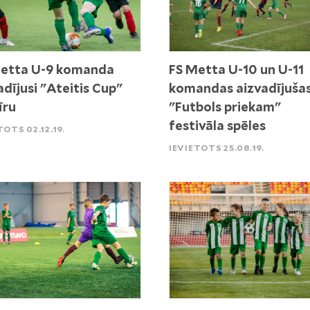
Metta U-9 komanda
FS Metta U-10 un U-11
adījusi "Ateitis Cup"
komandas aizvadījuša
īru
"Futbols priekam"
festivāla spēles
TOTS 02.12.19.
IEVIETOTS 25.08.19.