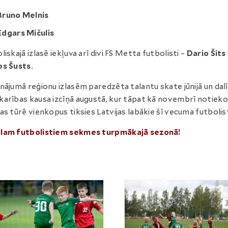
Bruno Melnis
Edgars Mičulis
liskajā izlasē iekļuva arī divi FS Metta futbolisti –
Dario Šits
bs Šusts
.
nājumā reģionu izlasēm paredzēta talantu skate jūnijā un dal
arības kausa izcīņā augustā, kur tāpat kā novembrī notieko
as tūrē vienkopus tiksies Latvijas labākie šī vecuma futbolist
lam futbolistiem sekmes turpmākajā sezonā!