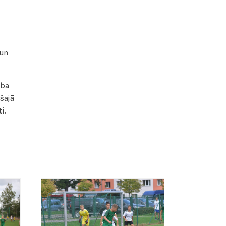
un
ība
šajā
i.