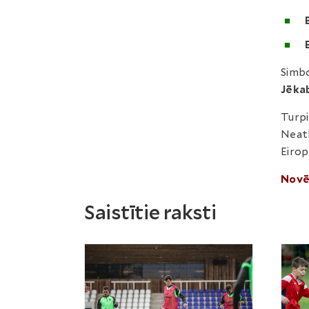
Simbo
Jēka
Turpi
Neatk
Eirop
Novē
Saistītie raksti