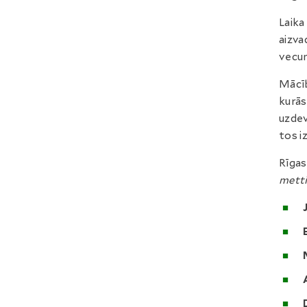
Laika
aizva
vecum
Mācīb
kurās
uzdev
tos iz
Rīgas
metti