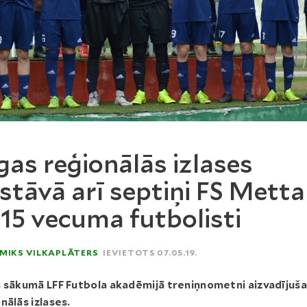
gas reģionālās izlases
stāvā arī septiņi FS Metta
15 vecuma futbolisti
MIKS VILKAPLĀTERS
IEVIETOTS 07.05.19.
 sākumā LFF Futbola akadēmijā treniņnometni aizvadījuš
nālās izlases.