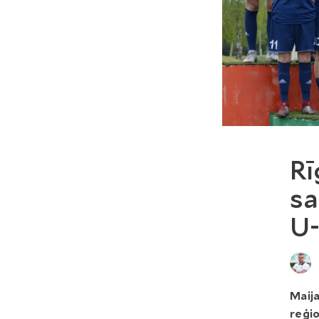
Rī
sa
U-
Maija
reģio