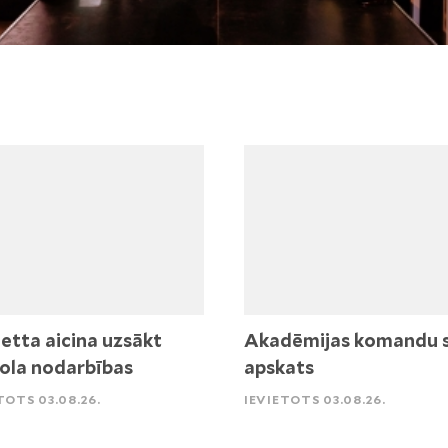
etta aicina uzsākt
Akadēmijas komandu 
ola nodarbības
apskats
TOTS 03.08.26.
IEVIETOTS 03.08.26.