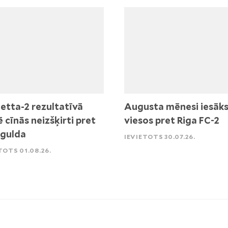
etta-2 rezultatīvā
Augusta mēnesi iesāk
ē cīnās neizšķirti pret
viesos pret Riga FC-2
igulda
IEVIETOTS 30.07.26.
TOTS 01.08.26.