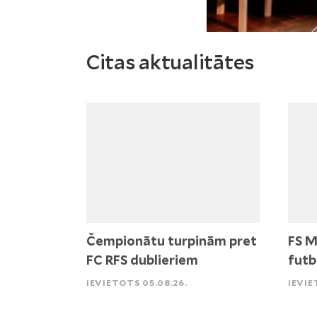
Citas aktualitātes
Čempionātu turpinām pret
FS M
FC RFS dublieriem
futb
IEVIETOTS 05.08.26.
IEVIE