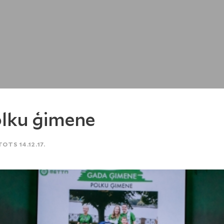
lku ģimene
TOTS 14.12.17.