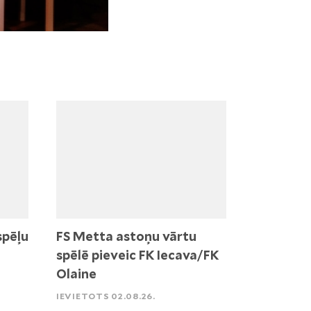
spēļu
FS Metta astoņu vārtu
spēlē pieveic FK Iecava/FK
Olaine
IEVIETOTS 02.08.26.