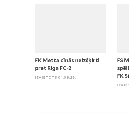
FK Metta cīnās neizšķirti
FS M
pret Riga FC-2
spēl
FK S
IEVIETOTS 01.08.26.
IEVIE