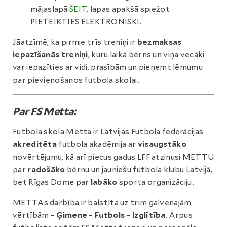
mājaslapā
ŠEIT
, lapas apakšā spiežot
PIETEIKTIES ELEKTRONISKI.
Jāatzīmē, ka pirmie trīs treniņi ir
bezmaksas
iepazīšanās treniņi
, kuru laikā bērns un viņa vecāki
var iepazīties ar vidi, prasībām un pieņemt lēmumu
par pievienošanos futbola skolai.
Par FS Metta:
Futbola skola Metta ir Latvijas Futbola federācijas
akreditēta
futbola akadēmija ar
visaugstāko
novērtējumu, kā arī piecus gadus LFF atzinusi METTU
par
radošāko
bērnu un jauniešu futbola klubu Latvijā,
bet Rīgas Dome par
labāko
sporta organizāciju.
METTAs darbība ir balstīta uz trim galvenajām
vērtībām –
Ģimene
–
Futbols
–
Izglītība
. Ārpus