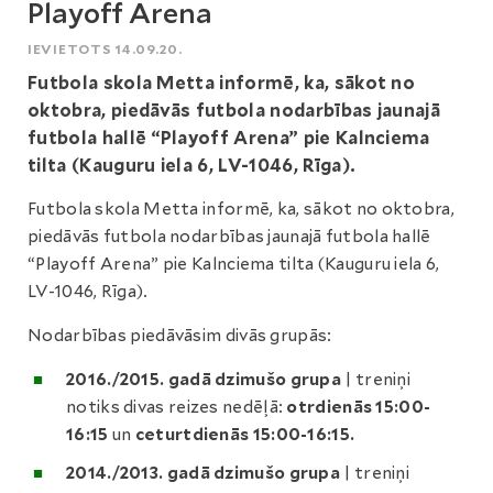
Playoff Arena
IEVIETOTS 14.09.20.
Futbola skola Metta informē, ka, sākot no
oktobra, piedāvās futbola nodarbības jaunajā
futbola hallē “Playoff Arena” pie Kalnciema
tilta (Kauguru iela 6, LV-1046, Rīga).
Futbola skola Metta informē, ka, sākot no oktobra,
piedāvās futbola nodarbības jaunajā futbola hallē
“Playoff Arena” pie Kalnciema tilta (Kauguru iela 6,
LV-1046, Rīga).
Nodarbības piedāvāsim divās grupās:
2016./2015. gadā dzimušo grupa
| treniņi
notiks divas reizes nedēļā:
otrdienās 15:00-
16:15
un
ceturtdienās 15:00-16:15.
2014./2013. gadā dzimušo grupa
| treniņi