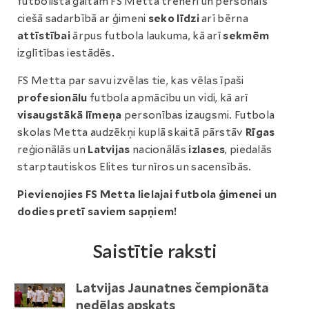
futbolista gaitām FS Metta treneri un personāls
ciešā sadarbībā ar ģimeni
seko līdzi
arī bērna
attīstībai
ārpus futbola laukuma, kā arī
sekmēm
izglītības iestādēs.
FS Metta par savu izvēlas tie, kas vēlas īpaši
profesionālu
futbola apmācību un vidi, kā arī
visaugstākā līmeņa
personības izaugsmi. Futbola
skolas Metta audzēkņi kuplā skaitā pārstāv
Rīgas
reģionālās un
Latvijas
nacionālās
izlases
, piedalās
starptautiskos Elites turnīros un sacensībās.
Pievienojies FS Metta lielajai futbola ģimenei un
dodies pretī saviem sapņiem!
Saistītie raksti
Latvijas Jaunatnes čempionāta
nedēļas apskats