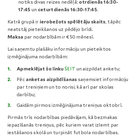
notiks divas reizes nedēļā:
otrdienās 16:30-
17:45
un
ceturtdienās
16:30-17:45
.
Katrā grupā ir
ierobežots spēlētāju skaits
, tāpēc
neatstāj pieteikšanos uz pēdējo brīdi.
Maksa
par nodarbībām ir €50 mēnesī.
Lai saņemtu plašāku informāciju un pieteiktos
izmēģinājuma nodarbībām:
Apmeklējat šo linku
ŠEIT
un aizpildat anketu;
Pēc
anketas aizpildīšanas
saņemsiet informāciju
par treniņiem un to norisi, kā arī par skolas
darbību;
Gaidām pirmos izmēģinājuma treniņus oktobrī.
Pirmās trīs nodarbības piedāvājam, kā bezmakas
iepazīšanās treniņus, pēc kuriem varat izlemt par
iestāšanos skolā un turpināt futbola nodarbības.