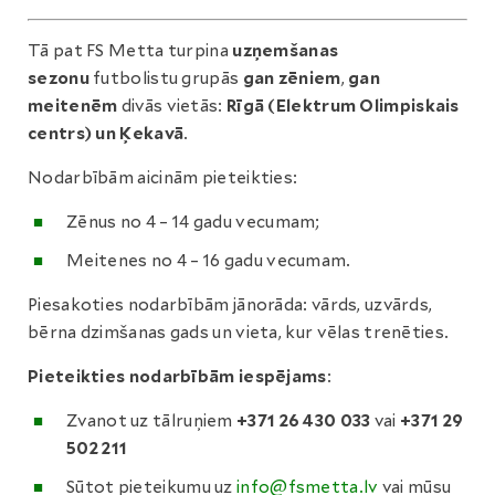
Tā pat FS Metta turpina
uzņemšanas
sezonu
futbolistu grupās
gan zēniem
,
gan
meitenēm
divās vietās:
Rīgā (Elektrum Olimpiskais
centrs) un Ķekavā
.
Nodarbībām aicinām pieteikties:
Zēnus no 4 – 14 gadu vecumam;
Meitenes no 4 – 16 gadu vecumam.
Piesakoties nodarbībām jānorāda: vārds, uzvārds,
bērna dzimšanas gads un vieta, kur vēlas trenēties.
Pieteikties nodarbībām iespējams
:
Zvanot uz tālruņiem
+371 26 430 033
vai
+371 29
502 211
Sūtot pieteikumu uz
info@fsmetta.lv
vai mūsu