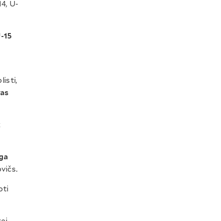
4, U-
-15
isti,
vas
z
ga
vičs.
oti