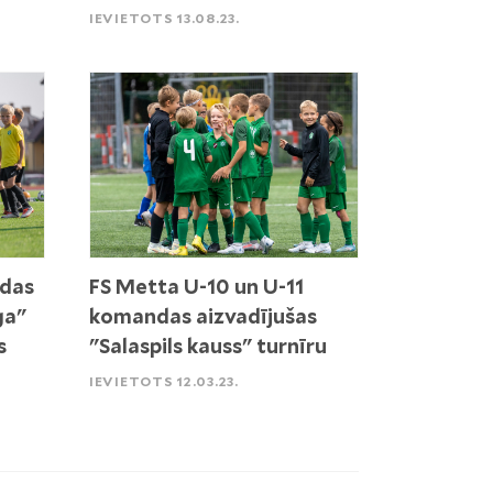
IEVIETOTS 13.08.23.
ndas
FS Metta U-10 un U-11
ga"
komandas aizvadījušas
s
"Salaspils kauss" turnīru
IEVIETOTS 12.03.23.