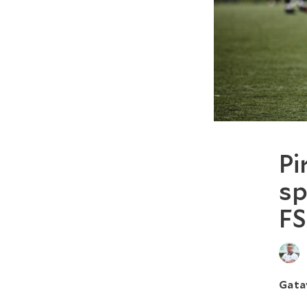
Pi
sp
FS
Gata