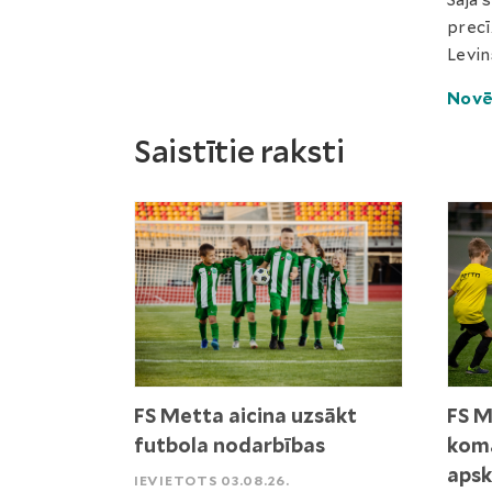
Šajā 
precī
Levin
Novē
Saistītie raksti
FS Metta aicina uzsākt
FS M
futbola nodarbības
koma
apsk
IEVIETOTS 03.08.26.