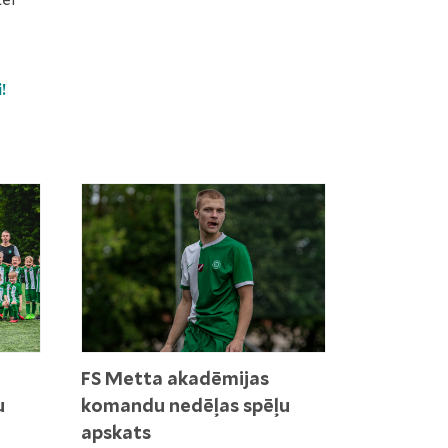
zei
!
FS Metta akadēmijas
u
komandu nedēļas spēļu
apskats