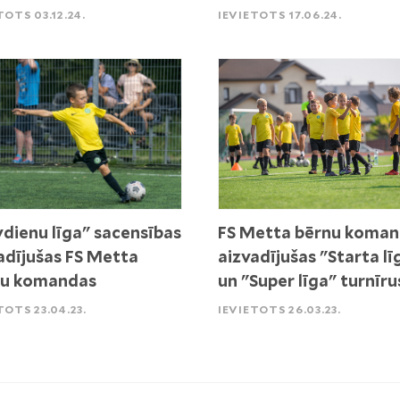
TOTS 03.12.24.
IEVIETOTS 17.06.24.
vdienu līga" sacensības
FS Metta bērnu koma
adījušas FS Metta
aizvadījušas "Starta lī
nu komandas
un "Super līga" turnīru
TOTS 23.04.23.
IEVIETOTS 26.03.23.