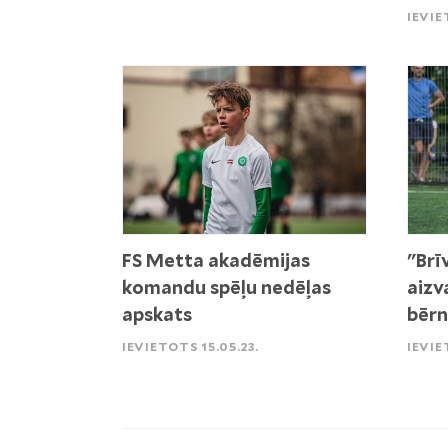
IEVIE
FS Metta akadēmijas
"Brī
komandu spēļu nedēļas
aizv
apskats
bēr
IEVIETOTS 15.05.23.
IEVIE