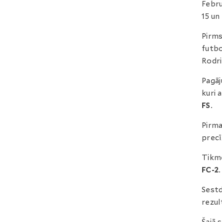
Febru
15 un
Pirms
futbo
Rodri
Pagāj
kuri 
FS
.
Pirma
precī
Tikmē
FC-2
Sestd
rezul