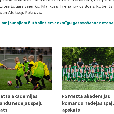
spēlē ar diviem vārtiem izcēlās Robins Stērninieks, bet pa rei
zi bija Edgars Sajenko, Markuss Tverjanovičs Boris, Roberts
s un Aleksejs Petrovs.
lam jaunajiem futbolistiem sekmīgu gatavošanos sezonai
etta akadēmijas
FS Metta akadēmijas
ndu nedēļas spēļu
komandu nedēļas spēļ
ats
apskats