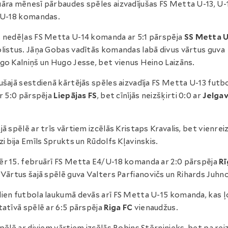
āra mēnesī pārbaudes spēles aizvadījušas FS Metta U-13, U-1
 U-18 komandas.
 nedēļas FS Metta U-14 komanda ar 5:1 pārspēja
SS Metta U
listus. Jāņa Gobas vadītās komandas labā divus vārtus guva
go Kalniņš un Hugo Jesse, bet vienus Heino Laizāns.
ušajā sestdienā kārtējās spēles aizvadīja FS Metta U-13 futbol
ar 5:0 pārspēja
Liepājas FS
, bet cīnījās neizšķirti 0:0 ar
Jelga
jā spēlē ar trīs vārtiem izcēlās Kristaps Kravalis, bet vienrei
zi bija Emīls Sprukts un Rūdolfs Kļavinskis.
r 15. februārī FS Metta E4/U-18 komanda ar 2:0 pārspēja
Rī
. Vārtus šajā spēlē guva Valters Parfianovičs un Rihards Juhno
ien futbola laukumā devās arī FS Metta U-15 komanda, kas ļ
tatīvā spēlē ar 6:5 pārspēja
Riga FC
vienaudžus.