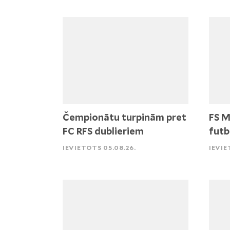
Čempionātu turpinām pret
FS M
FC RFS dublieriem
futb
IEVIETOTS 05.08.26.
IEVIE