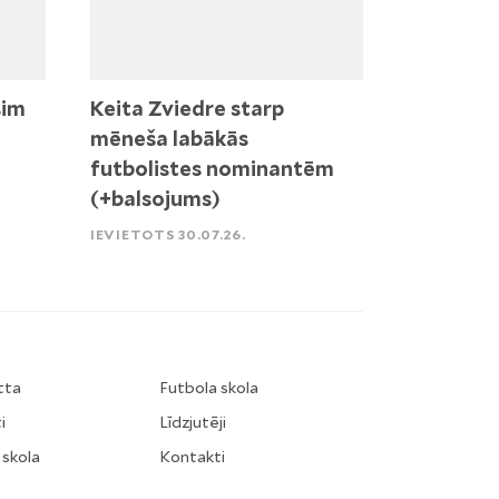
sim
Keita Zviedre starp
mēneša labākās
futbolistes nominantēm
(+balsojums)
IEVIETOTS 30.07.26.
tta
Futbola skola
i
Līdzjutēji
 skola
Kontakti