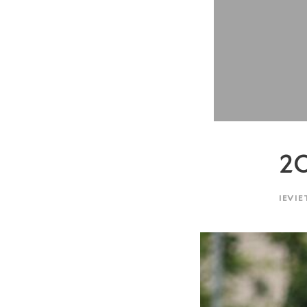
2O
IEVIE