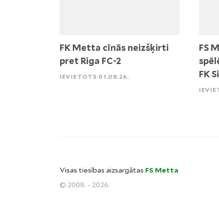
FK Metta cīnās neizšķirti
FS M
pret Riga FC-2
spēl
FK S
IEVIETOTS 01.08.26.
IEVIE
Visas tiesības aizsargātas
FS Metta
© 2008. - 2026.