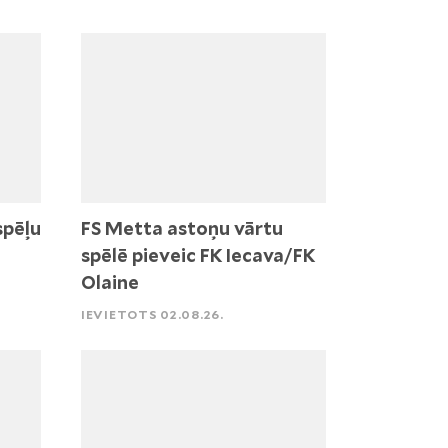
spēļu
FS Metta astoņu vārtu
spēlē pieveic FK Iecava/FK
Olaine
IEVIETOTS 02.08.26.