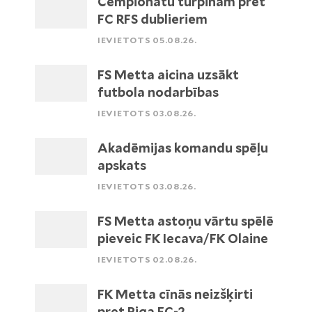
Čempionātu turpinām pret
FC RFS dublieriem
IEVIETOTS 05.08.26.
FS Metta aicina uzsākt
futbola nodarbības
IEVIETOTS 03.08.26.
Akadēmijas komandu spēļu
apskats
IEVIETOTS 03.08.26.
FS Metta astoņu vārtu spēlē
pieveic FK Iecava/FK Olaine
IEVIETOTS 02.08.26.
FK Metta cīnās neizšķirti
pret Riga FC-2