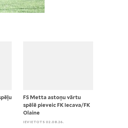
spēļu
FS Metta astoņu vārtu
spēlē pieveic FK Iecava/FK
Olaine
IEVIETOTS 02.08.26.