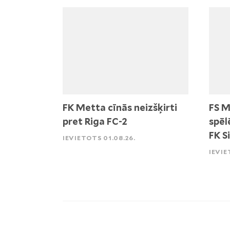
FK Metta cīnās neizšķirti
FS M
pret Riga FC-2
spēl
FK S
IEVIETOTS 01.08.26.
IEVIE