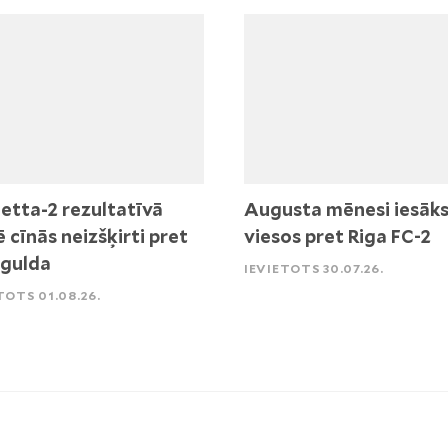
etta-2 rezultatīvā
Augusta mēnesi iesāk
ē cīnās neizšķirti pret
viesos pret Riga FC-2
igulda
IEVIETOTS 30.07.26.
TOTS 01.08.26.