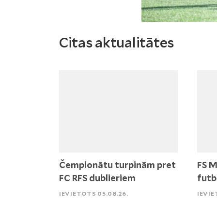
Citas aktualitātes
Čempionātu turpinām pret
FS M
FC RFS dublieriem
futb
IEVIETOTS 05.08.26.
IEVIE