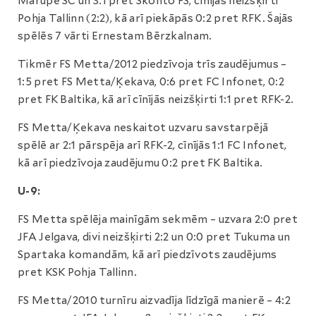
Mārupe SC un 3:1 pret Skonto FS, cīnījās neizšķirti
Pohja Tallinn (2:2), kā arī piekāpās 0:2 pret RFK. Šajās
spēlēs 7 vārti Ernestam Bērzkalnam.
Tikmēr FS Metta/2012 piedzīvoja trīs zaudējumus –
1:5 pret FS Metta/Ķekava, 0:6 pret FC Infonet, 0:2
pret FK Baltika, kā arī cīnījās neizšķirti 1:1 pret RFK-2.
FS Metta/Ķekava neskaitot uzvaru savstarpējā
spēlē ar 2:1 pārspēja arī RFK-2, cīnījās 1:1 FC Infonet,
kā arī piedzīvoja zaudējumu 0:2 pret FK Baltika.
U-9:
FS Metta spēlēja mainīgām sekmēm – uzvara 2:0 pret
JFA Jelgava, divi neizšķirti 2:2 un 0:0 pret Tukuma un
Spartaka komandām, kā arī piedzīvots zaudējums
pret KSK Pohja Tallinn.
FS Metta/2010 turnīru aizvadīja līdzīgā manierē – 4:2