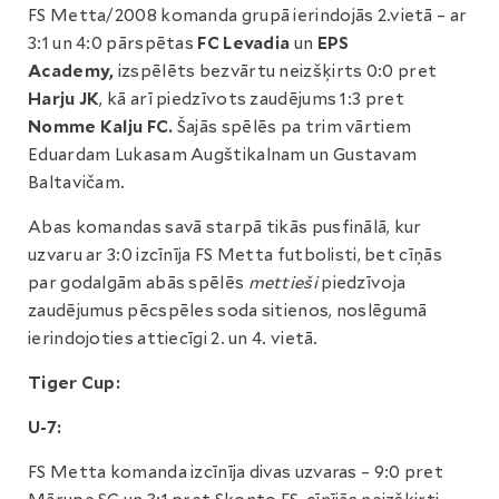
FS Metta/2008 komanda grupā ierindojās 2.vietā – ar
3:1 un 4:0 pārspētas
FC Levadia
un
EPS
Academy,
izspēlēts bezvārtu neizšķirts 0:0 pret
Harju JK
, kā arī piedzīvots zaudējums 1:3 pret
Nomme Kalju FC.
Šajās spēlēs pa trim vārtiem
Eduardam Lukasam Augštikalnam un Gustavam
Baltavičam.
Abas komandas savā starpā tikās pusfinālā, kur
uzvaru ar 3:0 izcīnīja FS Metta futbolisti, bet cīņās
par godalgām abās spēlēs
mettieši
piedzīvoja
zaudējumus pēcspēles soda sitienos, noslēgumā
ierindojoties attiecīgi 2. un 4. vietā.
Tiger Cup:
U-7:
FS Metta komanda izcīnīja divas uzvaras – 9:0 pret