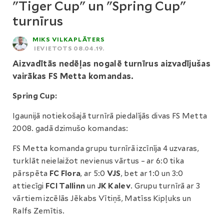
"Tiger Cup" un "Spring Cup"
turnīrus
MIKS VILKAPLĀTERS
IEVIETOTS 08.04.19.
Aizvadītās nedēļas nogalē turnīrus aizvadījušas
vairākas FS Metta komandas.
Spring Cup:
Igaunijā notiekošajā turnīrā piedalījās divas FS Metta
2008. gadā dzimušo komandas:
FS Metta komanda grupu turnīrā izcīnīja 4 uzvaras,
turklāt neielaižot nevienus vārtus – ar 6:0 tika
pārspēta
FC Flora
, ar 5:0
VJS
, bet ar 1:0 un 3:0
attiecīgi
FCI Tallinn
un
JK Kalev
. Grupu turnīrā ar 3
vārtiem izcēlās Jēkabs Vītiņš, Matīss Kipļuks un
Ralfs Zemītis.