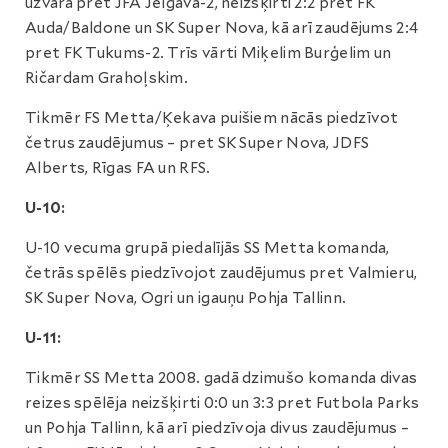
uzvara pret JFA Jelgava-2, neizšķirti 2:2 pret FK
Auda/Baldone un SK Super Nova, kā arī zaudējums 2:4
pret FK Tukums-2. Trīs vārti Miķelim Burģelim un
Ričardam Grahoļskim.
Tikmēr FS Metta/Ķekava puišiem nācās piedzīvot
četrus zaudējumus – pret SK Super Nova, JDFS
Alberts, Rīgas FA un RFS.
U-10:
U-10 vecuma grupā piedalījās SS Metta komanda,
četrās spēlēs piedzīvojot zaudējumus pret Valmieru,
SK Super Nova, Ogri un igauņu Pohja Tallinn.
U-11:
Tikmēr SS Metta 2008. gadā dzimušo komanda divas
reizes spēlēja neizšķirti 0:0 un 3:3 pret Futbola Parks
un Pohja Tallinn, kā arī piedzīvoja divus zaudējumus –