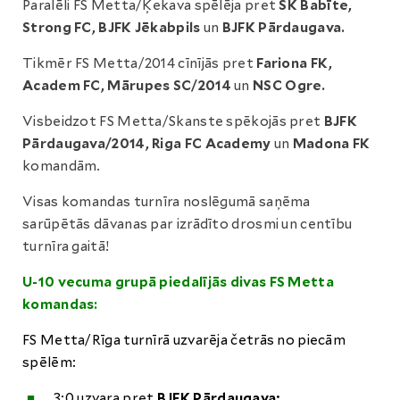
Paralēli FS Metta/Ķekava spēlēja pret
SK Babīte,
Strong FC, BJFK Jēkabpils
un
BJFK Pārdaugava.
Tikmēr FS Metta/2014 cīnījās pret
Fariona FK,
Academ FC, Mārupes SC/2014
un
NSC Ogre.
Visbeidzot FS Metta/Skanste spēkojās pret
BJFK
Pārdaugava/2014, Riga FC Academy
un
Madona FK
komandām.
Visas komandas turnīra noslēgumā saņēma
sarūpētās dāvanas par izrādīto drosmi un centību
turnīra gaitā!
U-10 vecuma grupā piedalījās divas FS Metta
komandas:
FS Metta/Rīga turnīrā uzvarēja četrās no piecām
spēlēm:
3:0 uzvara pret
BJFK Pārdaugava;