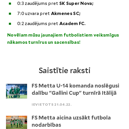
0:3 zaudējums pret
SK Super Nova;
7:0 uzvara pret
Akmenes SC;
0:2 zaudējums pret
Academ FC.
Novēlam mūsu jaunajiem futbolistiem veiksmīgus
nākamos turnīrus un sacensības!
Saistītie raksti
FS Metta U-14 komanda noslēgusi
dalību "Gallini Cup" turnīrā Itālijā
IEVIETOTS 21.04.22.
FS Metta aicina uzsākt futbola
nodarbības