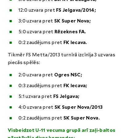
12:0 uzvara pret
FS Jelgava/2014;
3:0 uzvara pret
SK Super Nova;
5:0 uzvara pret
Rēzeknes FA.
0:2 zaudējums pret
FK Iecava.
Tikmēr FS Metta/2013 turnīrā izcīnīja 3 uzvaras
piecās spēlēs:
2:0 uzvara pret
Ogres NSC;
0:3 zaudējums pret
FK Iecava;
5:1 uzvara pret
FS Jelgava;
4:0 uzvara pret
SK Super Nova/2013
0:2 zaudējums pret
SK Super Nova.
Visbeidzot U-11 vecuma grupā arī zaļi-baltos