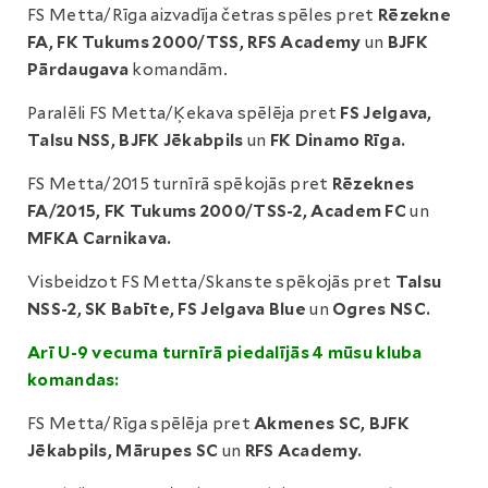
FS Metta/Rīga aizvadīja četras spēles pret
Rēzekne
FA, FK Tukums 2000/TSS, RFS Academy
un
BJFK
Pārdaugava
komandām.
Paralēli FS Metta/Ķekava spēlēja pret
FS Jelgava,
Talsu NSS, BJFK Jēkabpils
un
FK Dinamo Rīga.
FS Metta/2015 turnīrā spēkojās pret
Rēzeknes
FA/2015, FK Tukums 2000/TSS-2, Academ FC
un
MFKA Carnikava.
Visbeidzot FS Metta/Skanste spēkojās pret
Talsu
NSS-2, SK Babīte, FS Jelgava Blue
un
Ogres NSC.
Arī U-9 vecuma turnīrā piedalījās 4 mūsu kluba
komandas:
FS Metta/Rīga spēlēja pret
Akmenes SC, BJFK
Jēkabpils, Mārupes SC
un
RFS Academy.