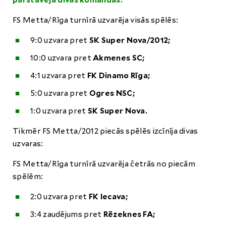
pārstāvēja divas komandas:
FS Metta/Rīga turnīrā uzvarēja visās spēlēs:
9:0 uzvara pret
SK Super Nova/2012;
10:0 uzvara pret
Akmenes SC;
4:1 uzvara pret
FK Dinamo Rīga;
5:0 uzvara pret
Ogres NSC;
1:0 uzvara pret
SK Super Nova.
Tikmēr FS Metta/2012 piecās spēlēs izcīnīja divas
uzvaras:
FS Metta/Rīga turnīrā uzvarēja četrās no piecām
spēlēm:
2:0 uzvara pret
FK Iecava;
3:4 zaudējums pret
Rēzeknes FA;