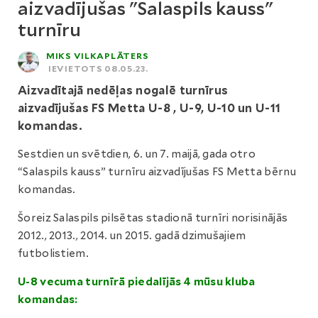
aizvadījušas "Salaspils kauss"
turnīru
MIKS VILKAPLĀTERS
IEVIETOTS 08.05.23.
Aizvadītajā nedēļas nogalē turnīrus
aizvadījušas FS Metta U-8 , U-9, U-10 un U-11
komandas.
Sestdien un svētdien, 6. un 7. maijā, gada otro
“Salaspils kauss” turnīru aizvadījušas FS Metta bērnu
komandas.
Šoreiz Salaspils pilsētas stadionā turnīri norisinājās
2012., 2013., 2014. un 2015. gadā dzimušajiem
futbolistiem.
U-8 vecuma turnīrā piedalījās 4 mūsu kluba
komandas: