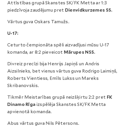
Attīstības grupā Skanstes SK/FK Metta ar 1:3
piedzīvoja zaudējumu pret
Dienvidkurzemes SS.
Vārtus guva Oskars Tamužs.
U-17:
Ceturto čempionāta spēli aizvadījusi mūsu U-17
komanda, ar 8:2 pieveicot
Mārupes NSS.
Divreiz precīzi bija Henrijs Japiņš un Andris
Aizsilnieks, bet vienus vārtus guva Rodrigo Laimiņš,
Roberts Vientiess, Emīls Lukss un Mareks
Skribanovskis.
Tikmēr Meistarības grupā neizšķirtu 2:2 pret
FK
Dinamo Rīga
izspēlēja Skanstes SK/FK Metta
apvienotā komanda.
Abus vārtus guva Nils Pētersons.