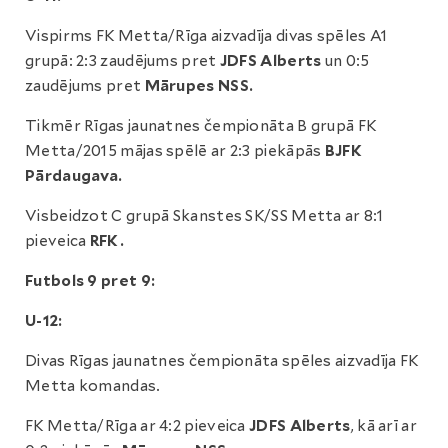
Vispirms FK Metta/Rīga aizvadīja divas spēles A1
grupā: 2:3 zaudējums pret
JDFS Alberts
un 0:5
zaudējums pret
Mārupes NSS.
Tikmēr Rīgas jaunatnes čempionāta B grupā FK
Metta/2015 mājas spēlē ar 2:3 piekāpās
BJFK
Pārdaugava.
Visbeidzot C grupā Skanstes SK/SS Metta ar 8:1
pieveica
RFK.
Futbols 9 pret 9:
U-12:
Divas Rīgas jaunatnes čempionāta spēles aizvadīja FK
Metta komandas.
FK Metta/Rīga ar 4:2 pieveica
JDFS Alberts
, kā arī ar