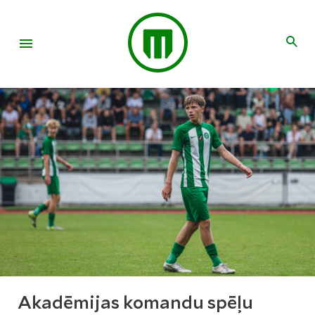
Akadēmijas komandu spēļu