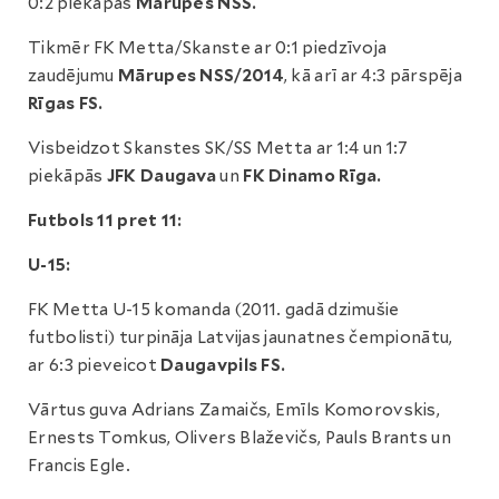
0:2 piekāpās
Mārupes NSS.
Tikmēr FK Metta/Skanste ar 0:1 piedzīvoja
zaudējumu
Mārupes NSS/2014
, kā arī ar 4:3 pārspēja
Rīgas FS.
Visbeidzot Skanstes SK/SS Metta ar 1:4 un 1:7
piekāpās
JFK Daugava
un
FK Dinamo Rīga.
F
utbols 11 pret 11:
U-15:
FK Metta U-15 komanda (2011. gadā dzimušie
futbolisti) turpināja Latvijas jaunatnes čempionātu,
ar 6:3 pieveicot
Daugavpils FS.
Vārtus guva Adrians Zamaičs, Emīls Komorovskis,
Ernests Tomkus, Olivers Blaževičs, Pauls Brants un
Francis Egle.