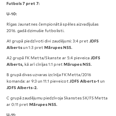
Futbols 7 pret 7:
U-10:
Rīgas Jaunatnes čempionātā spēles aizvadījušas
2016. gadā dzimušie futbolisti.
A1 grupā piedzīvoti divi zaudējumi: 3:4 pret
JDFS
Alberts
un 1:3 pret
Mārupes NSS.
A2 grupā FK Metta/Skanste ar 5:4 pieveica
JDFS
Alberts,
kā arī cīnījas 1:1 pret
Mārupes NSS.
B grupā divas uzvaras izcīnīja FK Metta/2016
komanda: ar 9:3 un 11:1 pieveicot
JDFS Alberts-1
un
JDFS Alberts-2.
C grupā zaudējumu piedzīvoja Skanstes SK/FS Metta
ar 0:11 pret
Mārupes NSS.
U-11: