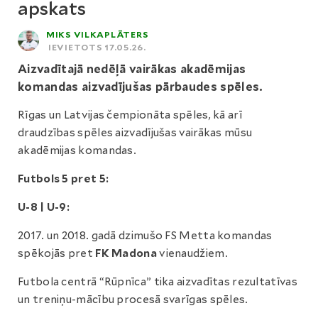
apskats
MIKS VILKAPLĀTERS
IEVIETOTS 17.05.26.
Aizvadītajā nedēļā vairākas akadēmijas
komandas aizvadījušas pārbaudes spēles.
Rīgas un Latvijas čempionāta spēles, kā arī
draudzības spēles aizvadījušas vairākas mūsu
akadēmijas komandas.
Futbols 5 pret 5:
U-8 | U-9:
2017. un 2018. gadā dzimušo FS Metta komandas
spēkojās pret
FK Madona
vienaudžiem.
Futbola centrā “Rūpnīca” tika aizvadītas rezultatīvas
un treniņu-mācību procesā svarīgas spēles.