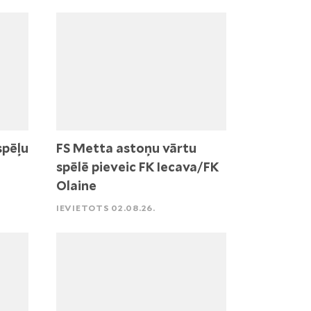
spēļu
FS Metta astoņu vārtu
spēlē pieveic FK Iecava/FK
Olaine
IEVIETOTS 02.08.26.