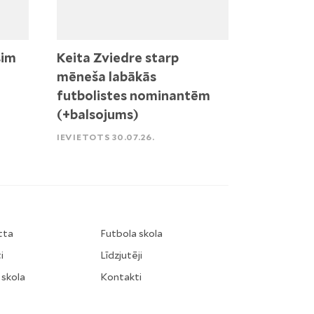
sim
Keita Zviedre starp
mēneša labākās
futbolistes nominantēm
(+balsojums)
IEVIETOTS 30.07.26.
tta
Futbola skola
i
Līdzjutēji
 skola
Kontakti