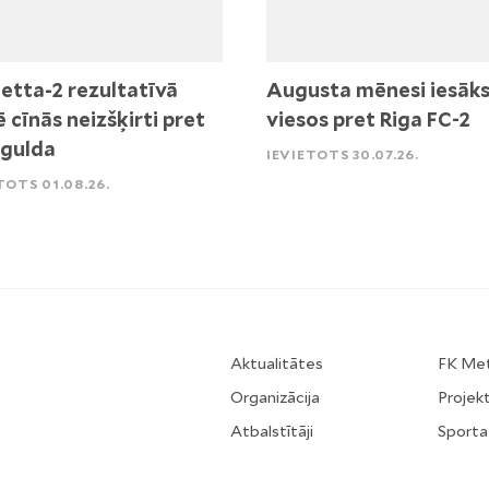
etta-2 rezultatīvā
Augusta mēnesi iesāk
ē cīnās neizšķirti pret
viesos pret Riga FC-2
igulda
IEVIETOTS 30.07.26.
TOTS 01.08.26.
Aktualitātes
FK Me
Organizācija
Projekt
Atbalstītāji
Sporta