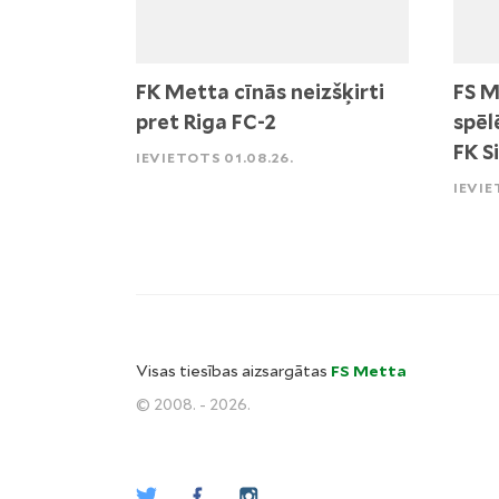
FK Metta cīnās neizšķirti
FS M
pret Riga FC-2
spēl
FK S
IEVIETOTS 01.08.26.
IEVIE
Visas tiesības aizsargātas
FS Metta
© 2008. - 2026.