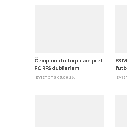
Čempionātu turpinām pret
FS M
FC RFS dublieriem
futb
IEVIETOTS 05.08.26.
IEVIE