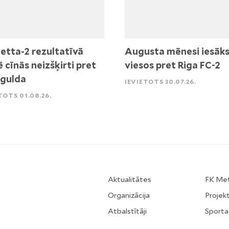
etta-2 rezultatīvā
Augusta mēnesi iesāk
ē cīnās neizšķirti pret
viesos pret Riga FC-2
igulda
IEVIETOTS 30.07.26.
TOTS 01.08.26.
Aktualitātes
FK Me
Organizācija
Projekt
Atbalstītāji
Sporta