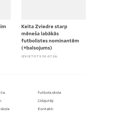
sim
Keita Zviedre starp
mēneša labākās
futbolistes nominantēm
(+balsojums)
IEVIETOTS 30.07.26.
tta
Futbola skola
i
Līdzjutēji
 skola
Kontakti