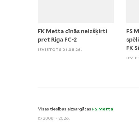
FK Metta cīnās neizšķirti
FS M
pret Riga FC-2
spēl
FK S
IEVIETOTS 01.08.26.
IEVIE
Visas tiesības aizsargātas
FS Metta
© 2008. - 2026.