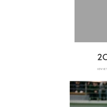
2O
IEVIE