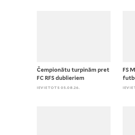
Čempionātu turpinām pret
FS M
FC RFS dublieriem
futb
IEVIETOTS 05.08.26.
IEVIE