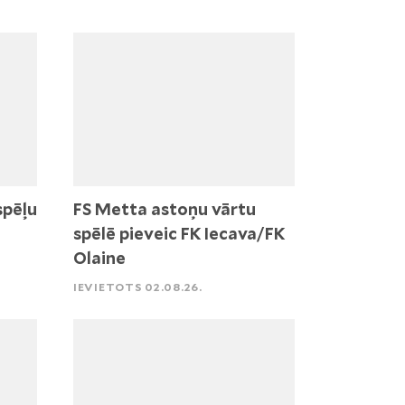
spēļu
FS Metta astoņu vārtu
spēlē pieveic FK Iecava/FK
Olaine
IEVIETOTS 02.08.26.