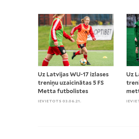
Uz Latvijas WU-17 izlases
Uz L
treniņu uzaicinātas 5 FS
tren
Metta futbolistes
mett
IEVIETOTS 03.06.21.
IEVIE