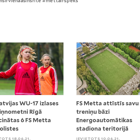
sirvienaasinsrite #mettairspēks
atvijas WU-17 izlases
FS Metta attīstīs savu
iņnometni Rīgā
treniņu bāzi
cinātas 6 FS Metta
Energoautomātikas
olistes
stadiona teritorijā
TOTS 18.06.21.
IEVIETOTS 10.06.21.