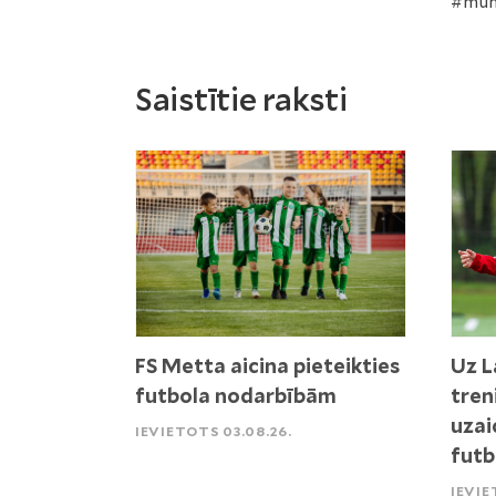
#mum
Saistītie raksti
FS Metta aicina pieteikties
Uz L
futbola nodarbībām
tren
uzai
IEVIETOTS 03.08.26.
futb
IEVIE