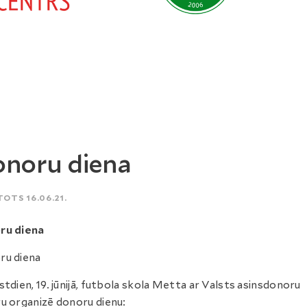
noru diena
TOTS 16.06.21.
ru diena
ru diena
stdien, 19. jūnijā, futbola skola Metta ar Valsts asinsdonoru
u organizē donoru dienu: