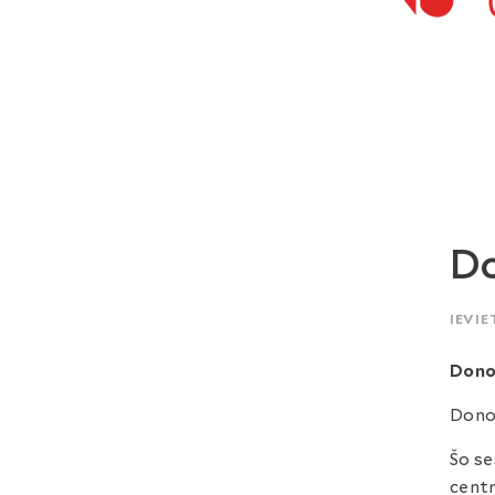
Do
IEVIE
Dono
Dono
Šo se
centr