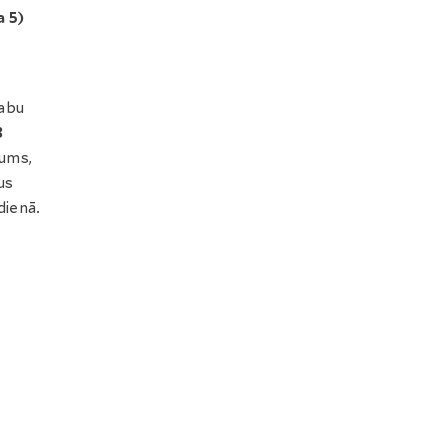
a 5)
labu
3
Mums,
us
dienā.