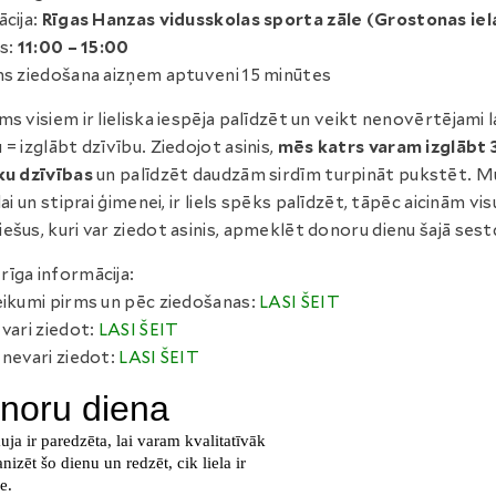
ācija:
Rīgas Hanzas vidusskolas sporta zāle (Grostonas iel
ks:
11:00 – 15:00
ns ziedošana aizņem aptuveni 15 minūtes
ms visiem ir lieliska iespēja palīdzēt un veikt nenovērtējami 
 = izglābt dzīvību. Ziedojot asinis,
mēs katrs varam izglābt 
ku dzīvības
un palīdzēt daudzām sirdīm turpināt pukstēt. 
lai un stiprai ģimenei, ir liels spēks palīdzēt, tāpēc aicinām vis
ešus, kuri var ziedot asinis, apmeklēt donoru dienu šajā sest
īga informācija:
eikumi pirms un pēc ziedošanas:
LASI ŠEIT
 vari ziedot:
LASI ŠEIT
 nevari ziedot:
LASI ŠEIT