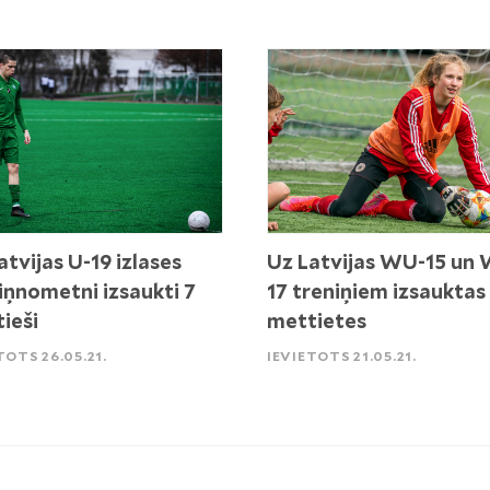
atvijas U-19 izlases
Uz Latvijas WU-15 un
iņnometni izsaukti 7
17 treniņiem izsauktas
ieši
mettietes
TOTS 26.05.21.
IEVIETOTS 21.05.21.