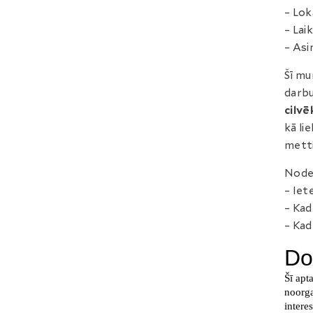
– Lok
– Lai
– Asi
Šī mu
darbu
cilvē
kā lie
metti
Noder
– Iet
– Kad
– Kad