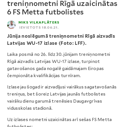
treniņnometni Rīgā uzaicinātas
6 FS Metta futbolistes
MIKS VILKAPLĀTERS
IEVIETOTS 18.06.21.
Jūnija noslēgumā treniņnometni Rīgā aizvadīs
Latvijas WU-17 izlase (Foto: LFF).
Laika posmā no 26. līdz 30. jūnijam treniņnometni
Rīgā aizvadīs Latvijas WU-17 izlase, turpinot
gatavošanos gada nogalē gaidāmajam Eiropas
čempionāta kvalifikācijas turnīram.
Izlase jau šogad ir aizvadījusi vairākus sagatavošanās
treniņus, bet šoreiz Latvijas jaunās futbolistes
vairāku dienu garumā trenēsies Daugavgrīvas
vidusskolas stadionā.
Uz izlases nometni uzaicinātas arī sešas FS Metta
futbolistes: