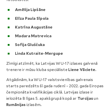
Amēlija Lipšāne
Elīza Paula Sīpola
Katrīna Augustāne
Madara Matrevica
Sofija Gluščuka
Linda Kutraite-Mergupe
Zīmīgi atzīmēt, ka Latvijas WU-17 izlases galvenā
trenere ir mūsu kluba speciāliste
Liene Vāciete.
Atgādinām, ka WU-17 valstsvienības galvenais
starts paredzēts šī gada rudenī – 2022. gada Eiropas
čempionāta kvalifikācijas ciklā. Latvijas izlase ir
ielozēta B līgas 5. apakšgrupā kopā ar
Turcijas
un
Rumānijas
izlasēm
.