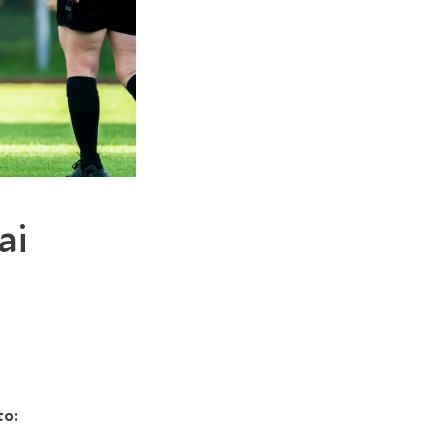
ai
to: