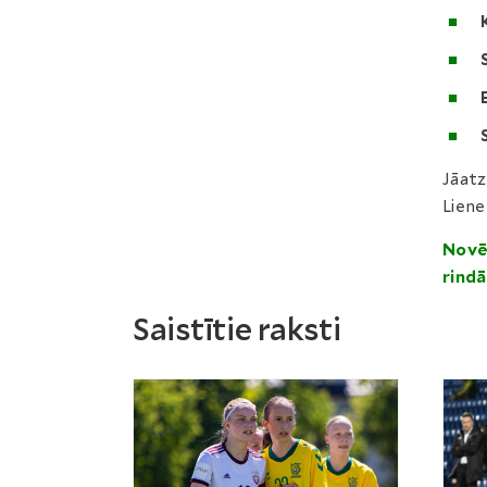
Jāatz
Liene
Novē
rindā
Saistītie raksti