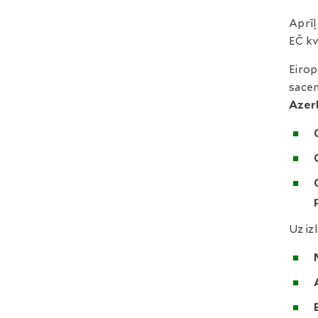
Aprīļ
EČ kv
Eirop
sacen
Azer
Uz iz