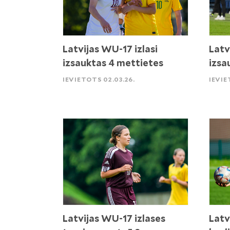
Latvijas WU-17 izlasi
Latv
izsauktas 4 mettietes
izsa
IEVIETOTS 02.03.26.
IEVIE
Latvijas WU-17 izlases
Latv