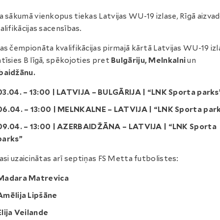
a sākumā vienkopus tiekas Latvijas WU-19 izlase, Rīgā aizva
alifikācijas sacensības.
as čempionāta kvalifikācijas pirmajā kārtā Latvijas WU-19 iz
tīsies B līgā, spēkojoties pret
Bulgāriju, Melnkalni
un
baidžānu.
03.04. – 13:00 | LATVIJA – BULGĀRIJA | “LNK Sporta parks
06.04. – 13:00 | MELNKALNE – LATVIJA | “LNK Sporta par
09.04. – 13:00 | AZERBAIDŽĀNA – LATVIJA | “LNK Sporta
parks”
lasi uzaicinātas arī septiņas FS Metta futbolistes:
Madara Matrevica
Amēlija Lipšāne
Elija Veilande