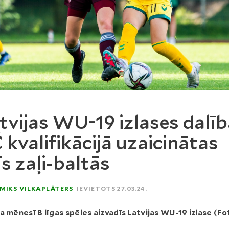
tvijas WU-19 izlases dalīb
 kvalifikācijā uzaicinātas
īs zaļi-baltās
MIKS VILKAPLĀTERS
IEVIETOTS 27.03.24.
a mēnesī B līgas spēles aizvadīs Latvijas WU-19 izlase (Fo