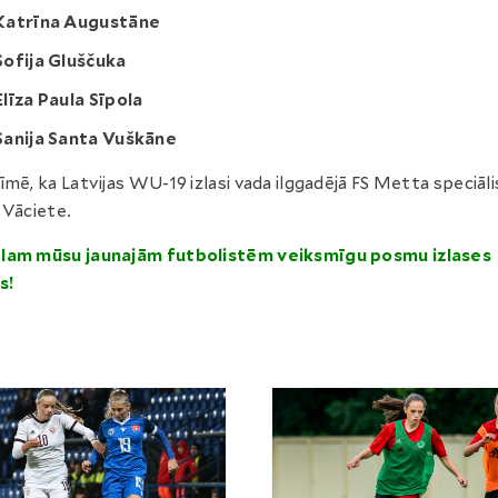
Katrīna Augustāne
Sofija Gluščuka
Elīza Paula Sīpola
Sanija Santa Vuškāne
īmē, ka Latvijas WU-19 izlasi vada ilggadējā FS Metta speciāl
 Vāciete.
lam mūsu jaunajām futbolistēm veiksmīgu posmu izlases
s!