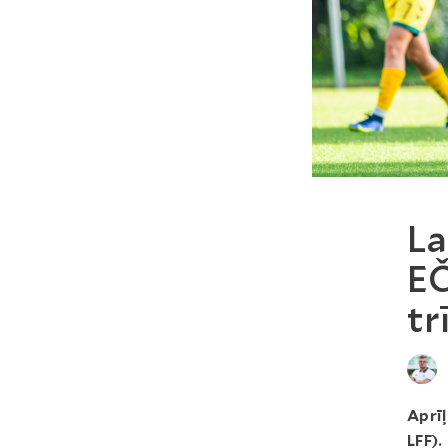
La
EČ
tr
Aprīļ
LFF).