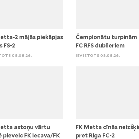
etta-2 mājās piekāpjas
Čempionātu turpinām 
s FS-2
FC RFS dublieriem
TOTS 08.08.26.
IEVIETOTS 05.08.26.
etta astoņu vārtu
FK Metta cīnās neizšķi
ē pieveic FK Iecava/FK
pret Riga FC-2