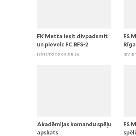
FK Metta iesit divpadsmit
FS M
un pieveic FC RFS-2
Rīga
IEVIETOTS 08.08.26.
IEVIE
Akadēmijas komandu spēļu
FS M
apskats
spēl