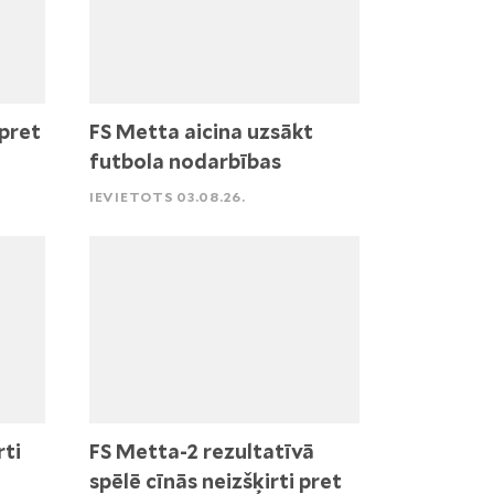
pret
FS Metta aicina uzsākt
futbola nodarbības
IEVIETOTS 03.08.26.
rti
FS Metta-2 rezultatīvā
spēlē cīnās neizšķirti pret