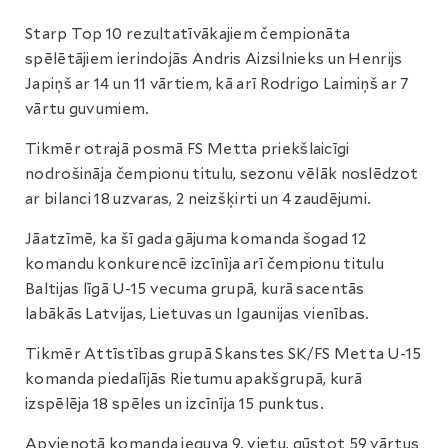
Starp Top 10 rezultatīvākajiem čempionāta
spēlētājiem ierindojās Andris Aizsilnieks un Henrijs
Japiņš ar 14 un 11 vārtiem, kā arī Rodrigo Laimiņš ar 7
vārtu guvumiem.
Tikmēr otrajā posmā FS Metta priekšlaicīgi
nodrošināja čempionu titulu, sezonu vēlāk noslēdzot
ar bilanci 18 uzvaras, 2 neizšķirti un 4 zaudējumi.
Jāatzīmē, ka šī gada gājuma komanda šogad 12
komandu konkurencē izcīnīja arī čempionu titulu
Baltijas līgā U-15 vecuma grupā, kurā sacentās
labākās Latvijas, Lietuvas un Igaunijas vienības.
Tikmēr Attīstības grupā Skanstes SK/FS Metta U-15
komanda piedalījās Rietumu apakšgrupā, kurā
izspēlēja 18 spēles un izcīnīja 15 punktus.
Apvienotā komanda ieguva 9. vietu, gūstot 59 vārtus