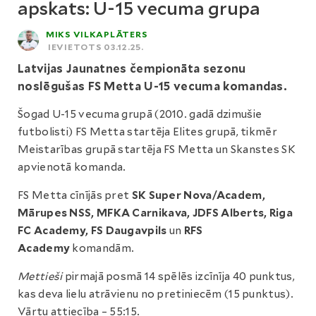
apskats: U-15 vecuma grupa
MIKS VILKAPLĀTERS
IEVIETOTS 03.12.25.
Latvijas Jaunatnes čempionāta sezonu
noslēgušas FS Metta U-15 vecuma komandas.
Šogad U-15 vecuma grupā (2010. gadā dzimušie
futbolisti) FS Metta startēja Elites grupā, tikmēr
Meistarības grupā startēja FS Metta un Skanstes SK
apvienotā komanda.
FS Metta cīnījās pret
SK Super Nova/Academ,
Mārupes NSS, MFKA Carnikava, JDFS Alberts, Riga
FC Academy, FS Daugavpils
un
RFS
Academy
komandām.
Mettieši
pirmajā posmā 14 spēlēs izcīnīja 40 punktus,
kas deva lielu atrāvienu no pretiniecēm (15 punktus).
Vārtu attiecība – 55:15.