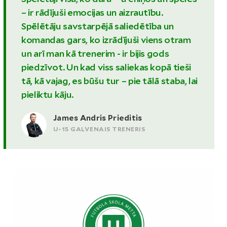
– ir rādījuši emocijas un aizrautību.
Spēlētāju savstarpējā saliedētība un
komandas gars, ko izrādījuši viens otram
un arī man kā trenerim - ir bijis gods
piedzīvot. Un kad viss saliekas kopā tieši
tā, kā vajag, es būšu tur – pie tālā staba, lai
pieliktu kāju.
James Andris Prieditis
U-15 GALVENAIS TRENERIS