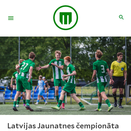
Latvijas Jaunatnes čempionāta