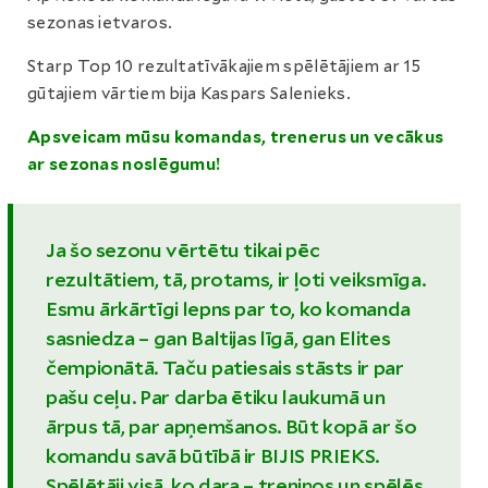
sezonas ietvaros.
Starp Top 10 rezultatīvākajiem spēlētājiem ar 15
gūtajiem vārtiem bija Kaspars Salenieks.
Apsveicam mūsu komandas, trenerus un vecākus
ar sezonas noslēgumu!
Ja šo sezonu vērtētu tikai pēc
rezultātiem, tā, protams, ir ļoti veiksmīga.
Esmu ārkārtīgi lepns par to, ko komanda
sasniedza – gan Baltijas līgā, gan Elites
čempionātā. Taču patiesais stāsts ir par
pašu ceļu. Par darba ētiku laukumā un
ārpus tā, par apņemšanos. Būt kopā ar šo
komandu savā būtībā ir BIJIS PRIEKS.
Spēlētāji visā, ko dara – treniņos un spēlēs