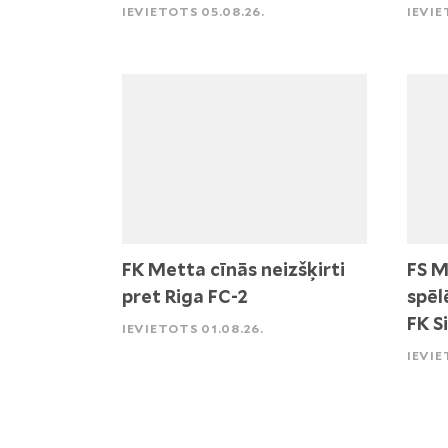
IEVIETOTS 05.08.26.
IEVIE
FK Metta cīnās neizšķirti
FS M
pret Riga FC-2
spēl
FK S
IEVIETOTS 01.08.26.
IEVIE