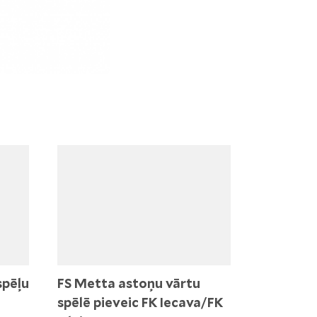
spēļu
FS Metta astoņu vārtu
spēlē pieveic FK Iecava/FK