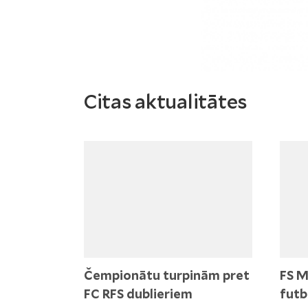
Citas aktualitātes
Čempionātu turpinām pret
FS M
FC RFS dublieriem
futb