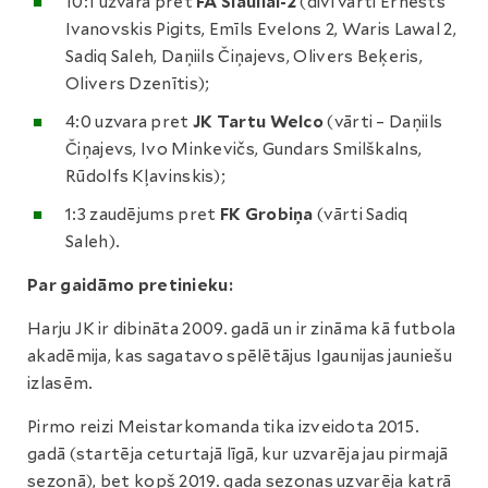
10:1 uzvara pret
FA Šiauliai-2
(divi vārti Ernests
Ivanovskis Pigits, Emīls Evelons 2, Waris Lawal 2,
Sadiq Saleh, Daņiils Čiņajevs, Olivers Beķeris,
Olivers Dzenītis);
4:0 uzvara pret
JK Tartu Welco
(vārti – Daņiils
Čiņajevs, Ivo Minkevičs, Gundars Smilškalns,
Rūdolfs Kļavinskis);
1:3 zaudējums pret
FK Grobiņa
(vārti Sadiq
Saleh).
Par gaidāmo pretinieku:
Harju JK ir dibināta 2009. gadā un ir zināma kā futbola
akadēmija, kas sagatavo spēlētājus Igaunijas jauniešu
izlasēm.
Pirmo reizi Meistarkomanda tika izveidota 2015.
gadā (startēja ceturtajā līgā, kur uzvarēja jau pirmajā
sezonā), bet kopš 2019. gada sezonas uzvarēja katrā