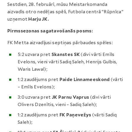
Sestdien, 28. februārī, mūsu Meistarkomanda
aizvadīs otro nedēļas spēli, Futbola centrā “Rūpnīca”
uzņemot
Harju JK.
Pirmssezonas sagatavošanās posms:
FK Metta aizvadījusi septiņas pārbaudes spēles:
5:2 uzvara pret
Skanstes SK
(divi vārti Emīls
Evelons, vieni vārti Sadiq Saleh, Henrijs Gulbis,
Waris Lawal);
1:2 zaudējums pret
Paide Linnameeskond
(vārti
– Emīls Evelons);
3:0 uzvara pret
JK Parnu Vaprus
(divi vārti
Olivers Dzenītis, vieni – Sadiq Saleh);
1:2 zaudējums pret
FK Paņevežys
(vārti Sadiq
Saleh);