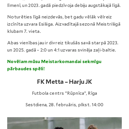
līmenī, un 2023. gadā piedzīvoja debiju augstākajā līgā.
Noturēties līgā neizdevās, bet gadu vēlāk vēlreiz
izcīnīta uzvara Esiliiga. Aizvadītajā sezonā Meistriliigā
klubam 7. vieta.
Abas vienības jau ir divreiz tikušās savā starpā 2023.
un 2025. gadā – 2:0 un 4:1 uzvaras svinēja zaļi-baltie.
Novēlam mūsu Meistarkomandai sekmīgu
pārbaudes spēli!
FK Metta – Harju JK
Futbola centrs “Rūpnīca”, Rīga
Sestdiena, 28. februāris, plkst. 14:00