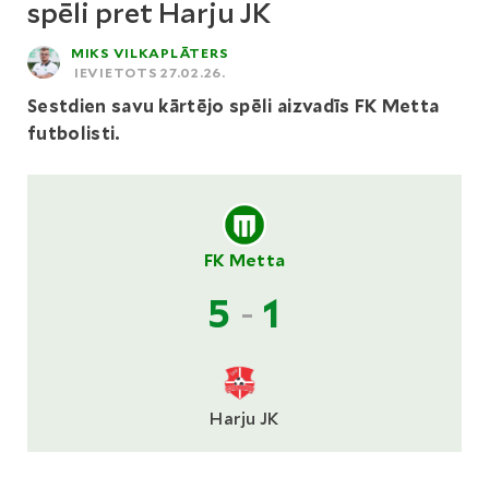
spēli pret Harju JK
MIKS VILKAPLĀTERS
IEVIETOTS 27.02.26.
Sestdien savu kārtējo spēli aizvadīs FK Metta
futbolisti.
FK Metta
5
-
1
Harju JK