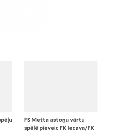
spēļu
FS Metta astoņu vārtu
spēlē pieveic FK Iecava/FK