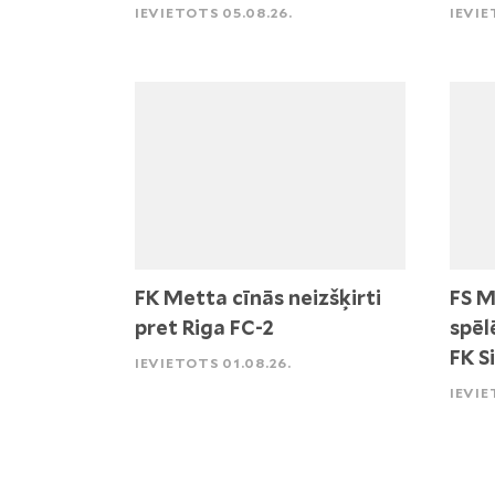
IEVIETOTS 05.08.26.
IEVIE
FK Metta cīnās neizšķirti
FS M
pret Riga FC-2
spēl
FK S
IEVIETOTS 01.08.26.
IEVIE