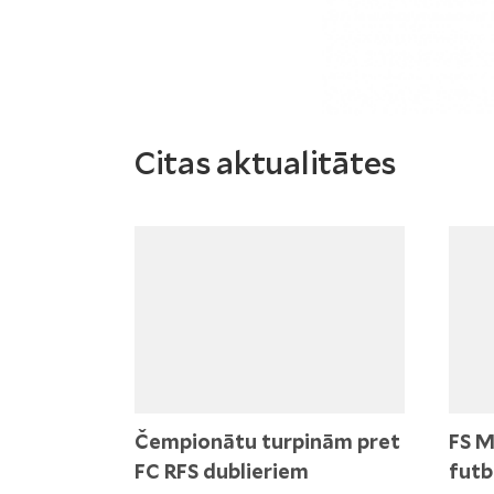
Citas aktualitātes
Čempionātu turpinām pret
FS M
FC RFS dublieriem
futb