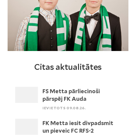
Citas aktualitātes
FS Metta pārliecinoši
pārspēj FK Auda
IEVIETOTS 09.08.26.
FK Metta iesit divpadsmit
un pieveic FC RFS-2