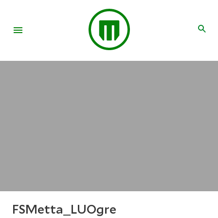
FSMetta_LUOgre