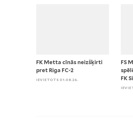
FK Metta cīnās neizšķirti
FS M
pret Riga FC-2
spēl
FK S
IEVIETOTS 01.08.26.
IEVIE