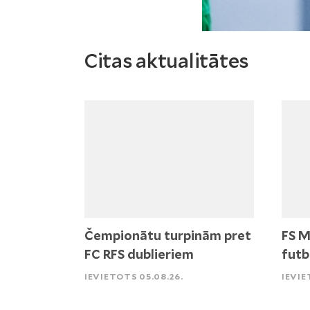
Citas aktualitātes
Čempionātu turpinām pret
FS M
FC RFS dublieriem
futb
IEVIETOTS 05.08.26.
IEVIE