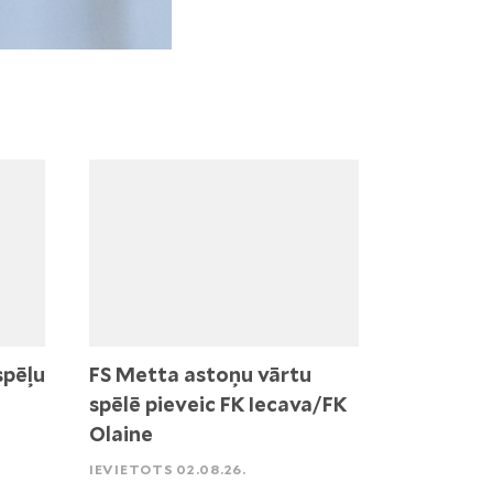
spēļu
FS Metta astoņu vārtu
spēlē pieveic FK Iecava/FK
Olaine
IEVIETOTS 02.08.26.