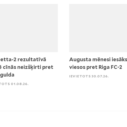
etta-2 rezultatīvā
Augusta mēnesi iesāk
ē cīnās neizšķirti pret
viesos pret Riga FC-2
igulda
IEVIETOTS 30.07.26.
TOTS 01.08.26.