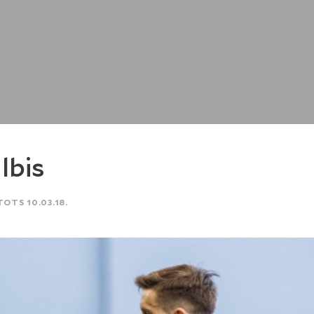
lbis
TOTS 10.03.18.