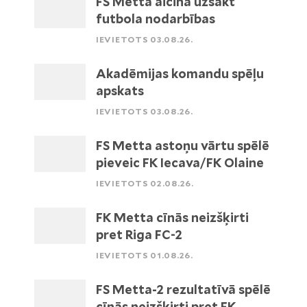
FS Metta aicina uzsākt
futbola nodarbības
IEVIETOTS 03.08.26.
Akadēmijas komandu spēļu
apskats
IEVIETOTS 03.08.26.
FS Metta astoņu vārtu spēlē
pieveic FK Iecava/FK Olaine
IEVIETOTS 02.08.26.
FK Metta cīnās neizšķirti
pret Riga FC-2
IEVIETOTS 01.08.26.
FS Metta-2 rezultatīvā spēlē
cīnās neizšķirti pret FK