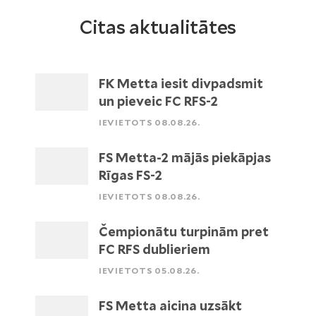
Citas aktualitātes
FK Metta iesit divpadsmit
un pieveic FC RFS-2
IEVIETOTS 08.08.26.
FS Metta-2 mājās piekāpjas
Rīgas FS-2
IEVIETOTS 08.08.26.
Čempionātu turpinām pret
FC RFS dublieriem
IEVIETOTS 05.08.26.
FS Metta aicina uzsākt