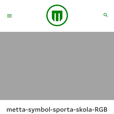
metta-symbol-sporta-skola-RGB