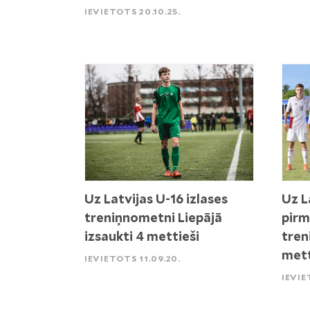
IEVIETOTS 20.10.25.
Uz Latvijas U-16 izlases
Uz L
treniņnometni Liepājā
pirm
izsaukti 4 mettieši
tren
mett
IEVIETOTS 11.09.20.
IEVIE