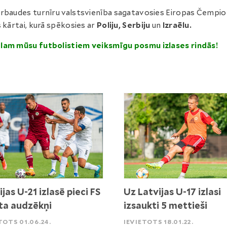
rbaudes turnīru valstsvienība sagatavosies Eiropas Čempi
s kārtai, kurā spēkosies ar
Poliju, Serbiju
un
Izraēlu.
lam mūsu futbolistiem veiksmīgu posmu izlases rindās!
ijas U-21 izlasē pieci FS
Uz Latvijas U-17 izlasi
a audzēkņi
izsaukti 5 mettieši
TOTS 01.06.24.
IEVIETOTS 18.01.22.