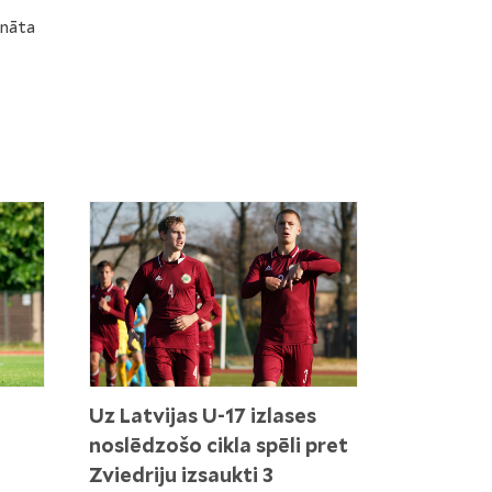
onāta
Uz Latvijas U-17 izlases
noslēdzošo cikla spēli pret
Zviedriju izsaukti 3