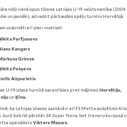
āra vidū vienkopus tiksies Latvijas U-19 valstsvienība (2004
šie un jaunāki), aizvadot pārbaudes spēļu turnīru Horvātijā.
asi uzaicināti arī pieci
mettieši:
Ņikita Parfjonovs
Alans Kangars
Markuss Grimze
Ņikita Pašņevs
Emīls Aizpurietis
jas U-19 izlase turnīrā sacentīsies pret mājinieci
Horvātiju,
niju
un
Ķīnu.
īmē, ka Latvijas izlases sastāvā ir arī FS Metta audzēknis Kri
, kurš šobrīd pārstāv SK Super Nova, bet treneru korpusā ir
tta speciālists
Viktors Mazurs.