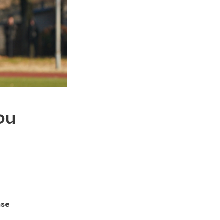
bu
ase