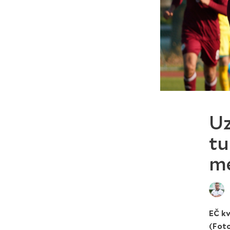
Uz
tu
me
EČ kv
(Foto