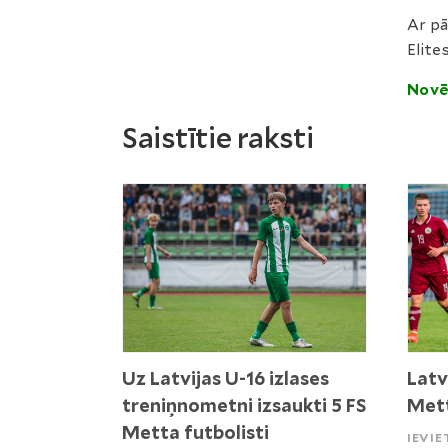
Ar pā
Elite
Novē
Saistītie raksti
Uz Latvijas U-16 izlases
Latv
treniņnometni izsaukti 5 FS
Mett
Metta futbolisti
IEVIE