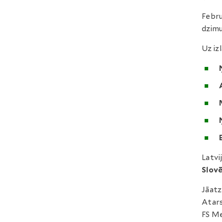
Febru
dzimu
Uz izl
Latvi
Slovē
Jāatz
Atars
FS Me