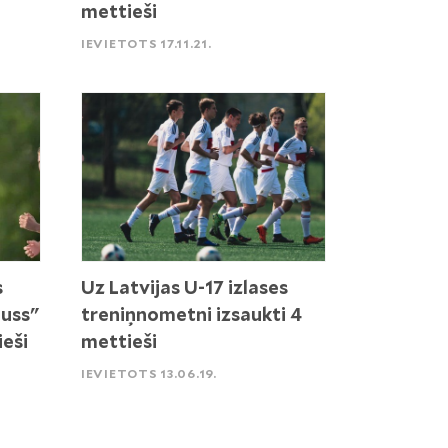
mettieši
IEVIETOTS 17.11.21.
s
Uz Latvijas U-17 izlases
auss"
treniņnometni izsaukti 4
ieši
mettieši
IEVIETOTS 13.06.19.