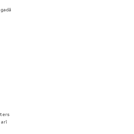
. gadā
sters
 arī