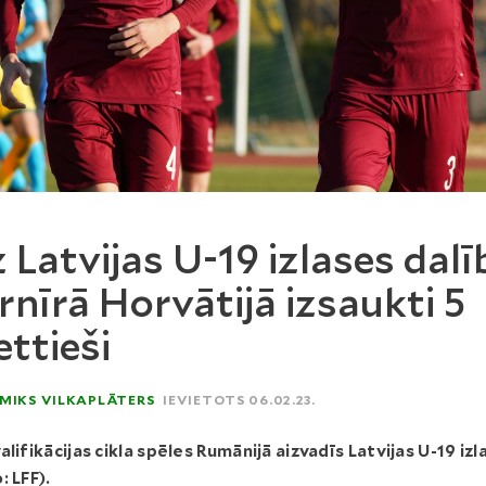
 Latvijas U-19 izlases dalī
rnīrā Horvātijā izsaukti 5
ttieši
MIKS VILKAPLĀTERS
IEVIETOTS 06.02.23.
alifikācijas cikla spēles Rumānijā aizvadīs Latvijas U-19 izl
: LFF).