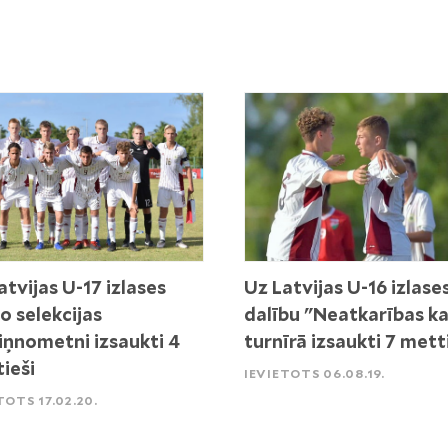
atvijas U-17 izlases
Uz Latvijas U-16 izlase
o selekcijas
dalību "Neatkarības k
iņnometni izsaukti 4
turnīrā izsaukti 7 mett
ieši
IEVIETOTS 06.08.19.
TOTS 17.02.20.