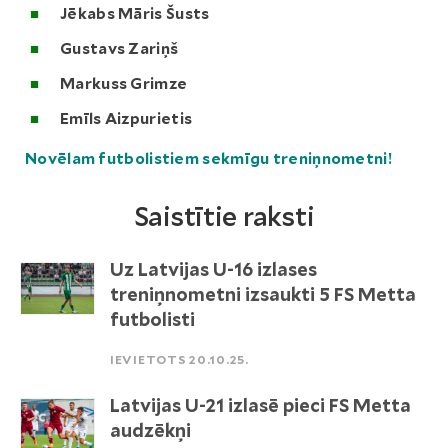
Jēkabs Māris Šusts
Gustavs Zariņš
Markuss Grimze
Emīls Aizpurietis
Novēlam futbolistiem sekmīgu treniņnometni!
Saistītie raksti
Uz Latvijas U-16 izlases
treniņnometni izsaukti 5 FS Metta
futbolisti
IEVIETOTS 20.10.25.
Latvijas U-21 izlasē pieci FS Metta
audzēkņi