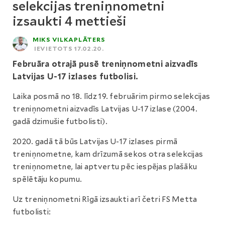
selekcijas treniņnometni
izsaukti 4 mettieši
MIKS VILKAPLĀTERS
IEVIETOTS 17.02.20.
Februāra otrajā pusē treniņnometni aizvadīs
Latvijas U-17 izlases futbolisi.
Laika posmā no 18. līdz 19. februārim pirmo selekcijas
treniņnometni aizvadīs Latvijas U-17 izlase (2004.
gadā dzimušie futbolisti).
2020. gadā tā būs Latvijas U-17 izlases pirmā
treniņnometne, kam drīzumā sekos otra selekcijas
treniņnometne, lai aptvertu pēc iespējas plašāku
spēlētāju kopumu.
Uz treniņnometni Rīgā izsaukti arī četri FS Metta
futbolisti: