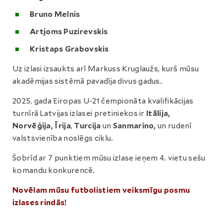
Bruno Melnis
Artjoms Puzirevskis
Kristaps Grabovskis
Uz izlasi izsaukts arī Markuss Kruglaužs, kurš mūsu
akadēmijas sistēmā pavadīja divus gadus.
2025. gada Eiropas U-21 čempionāta kvalifikācijas
turnīrā Latvijas izlasei pretiniekos ir
Itālija,
Norvēģija, Īrija
,
Turcija
un
Sanmarino,
un rudenī
valstsvienība noslēgs ciklu.
Šobrīd ar 7 punktiem mūsu izlase ieņem 4. vietu sešu
komandu konkurencē.
Novēlam mūsu futbolistiem veiksmīgu posmu
izlases rindās!