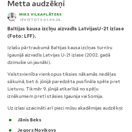
Metta audzēkņi
MIKS VILKAPLĀTERS
IEVIETOTS 01.06.24.
Baltijas kausa izcīņu aizvadīs LatvijasU-21 izlase
(Foto: LFF).
Izlašu pārtraukumā Baltijas kausa izcīņas turnīru
Igaunijā aizvadīs Latvijas U-21 izlase (2002. gadā
dzimušie un jaunāki).
Valstsvienība vienkopus tiksies nākamās nedēļas
sākumā, bet 6. jūnijā paredzēta pusfināla spēle pret
Lietuvu. Tikmēr 9. jūnijā atkarībā no spēļu
iznākumiem pretī stāsies Igaunija vai Somija.
Uz izlasi uzaicināti arī pieci mūsu akadēmijas audzēkņi:
Jānis Beks
Jegors Novikovs