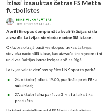
izlasi izsauktas četras FS Metta
futbolistes
MIKS VILKAPLĀTERS
IEVIETOTS 21.10.24.
Aprīlī Eiropas čempionāta kvalifikācijas cikla
aizvadīs Latvijas sieviešu nacionālā izlase.
Oktobra otrajā pusē vienkopus tiekas Latvijas
sieviešu nacionālā izlase, kas aizvadīs treniņnometni
un divas Baltijas kausa izcīņas spēles Rīgā.
Latvijas valstsvienības spēles LNK sporta parkā:
24. oktobrī, plkst. 19.00, pusfināls pret
Fēru
salu
izlasi;
27. oktobrī cīņa par 1. vai 3. vietu, laiks tiks
precizēts
Uz izlasi uzaicinātas arī 4 FS Metta futbolistes: