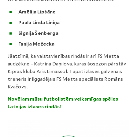
Amēlija Lipšāne
Paula Linda Liniņa
Signija Šenberga
Fanija Mežecka
Jāatzīmē, ka valstsvienības rindās ir arī FS Metta
audzēkne – Katrīna Daņilova, kuras šosezon pārstāv
Kipras klubu Aris Limassol. Tāpat izlases galvenais
treneris ir ilggadējais FS Metta speciālists Romāns
Kvačovs.
Novēlam mūsu futbolistēm veiksmīgas spēles
Latvijas izlases rindās!