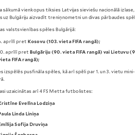
a sākumā vienkopus tiksies Latvijas sieviešu nacionālā izlase,
s uz Bulgāriju aizvadīt treniņnometni un divas pārbaudes spē
jas valstsvienības spēles Bulgārijā:
6. aprīlī pret
Kosovu (103. vieta FIFA rangā);
10. aprīlī pret
Bulgāriju (90. vieta FIFA rangā) vai
Lietuvu (9
vieta FIFA rangā);
s izspēlēs pusfināla spēles, kā arī spēli par 1. un 3. vietu mini-
rā.
lasi uzaicinātas arī 4 FS Metta futbolistes:
Kristīne Evelīna Lodziņa
Paula Linda Liniņa
Emīlija Sofija Druviņa