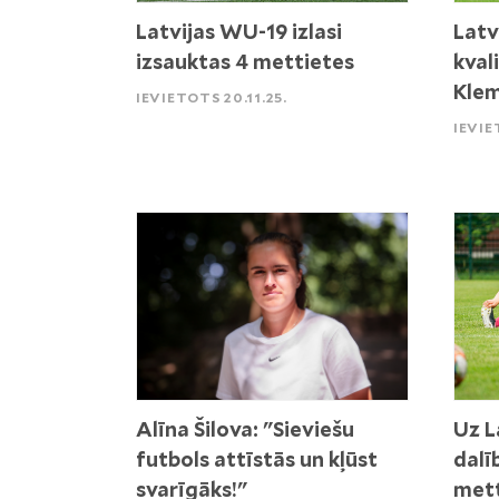
Latvijas WU-19 izlasi
Latv
izsauktas 4 mettietes
kval
Klem
IEVIETOTS 20.11.25.
IEVIE
Alīna Šilova: "Sieviešu
Uz L
futbols attīstās un kļūst
dalī
svarīgāks!"
mett