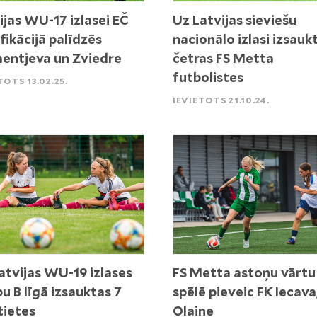
ijas WU-17 izlasei EČ
Uz Latvijas sieviešu
ifikācijā palīdzēs
nacionālo izlasi izsauk
entjeva un Zviedre
četras FS Metta
futbolistes
TOTS 13.02.25.
IEVIETOTS 21.10.24.
atvijas WU-19 izlases
FS Metta astoņu vārtu
bu B līgā izsauktas 7
spēlē pieveic FK Iecav
ietes
Olaine