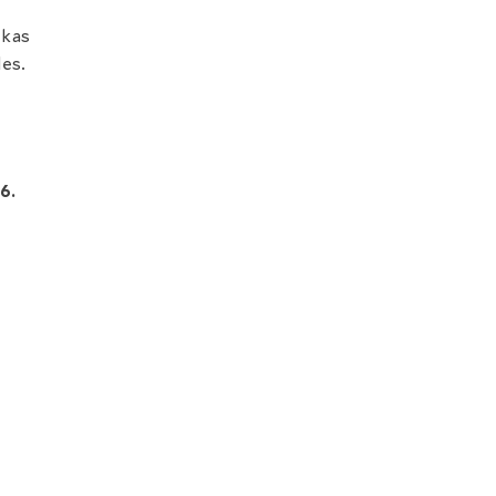
 kas
les.
6.