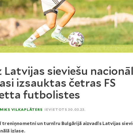
 Latvijas sieviešu nacionā
lasi izsauktas četras FS
tta futbolistes
MIKS VILKAPLĀTERS
IEVIETOTS 30.03.23.
ī treniņnometni un turnīru Bulgārijā aizvadīs Latvijas siev
nālā izlase.