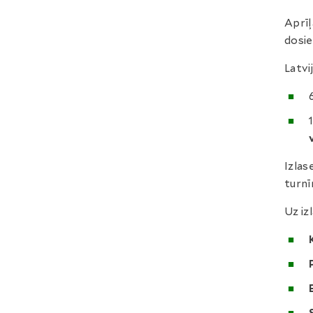
Aprīļ
dosie
Latvi
Izlase
turnī
Uz iz