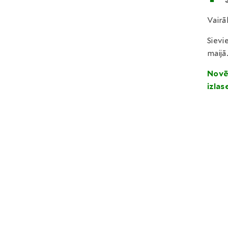
Vairā
Sievi
maijā
Novē
izlas