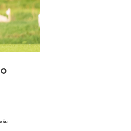
lo
iešu