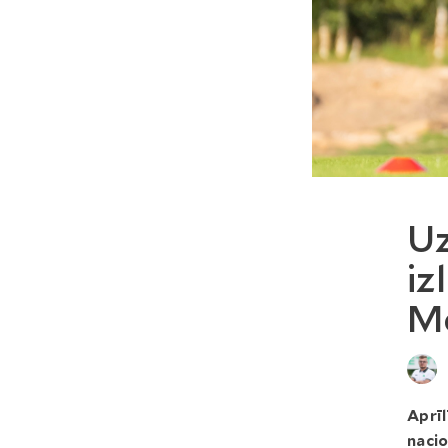
Uz
iz
Me
Aprīl
nacio