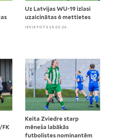
Uz Latvijas WU-19 izlasi
tas
uzaicinātas 6 mettietes
IEVIETOTS 25.02.24.
Keita Zviedre starp
a/FK
mēneša labākās
futbolistes nominantēm