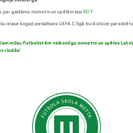
Signija Šenberga
k par gaidāmo nometni un spēlēm lasi
ŠEIT
ešu izlase šogad piedalīsies UEFA C līgā, kurā izloze paredzēta
.
lam mūsu futbolistēm veiksmīgu nometni un spēles Latvi
es rindās!