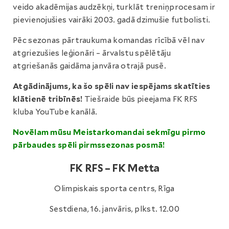
veido akadēmijas audzēkņi, turklāt treniņprocesam ir
pievienojušies vairāki 2003. gadā dzimušie futbolisti.
Pēc sezonas pārtraukuma komandas rīcībā vēl nav
atgriezušies leģionāri – ārvalstu spēlētāju
atgriešanās gaidāma janvāra otrajā pusē.
Atgādinājums, ka šo spēli nav iespējams skatīties
klātienē tribīnēs!
Tiešraide būs pieejama FK RFS
kluba YouTube kanālā.
Novēlam mūsu Meistarkomandai sekmīgu pirmo
pārbaudes spēli pirmssezonas posmā!
FK RFS – FK Metta
Olimpiskais sporta centrs, Rīga
Sestdiena, 16. janvāris, plkst. 12.00