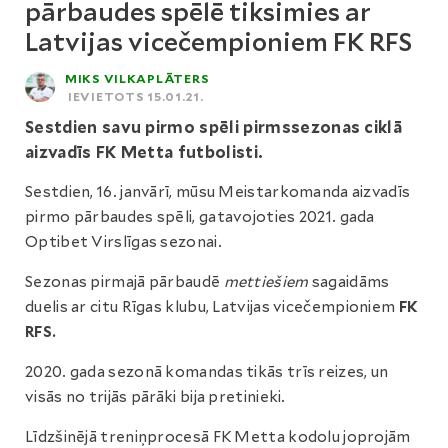
pārbaudes spēlē tiksimies ar
Latvijas vicečempioniem FK RFS
MIKS VILKAPLĀTERS
IEVIETOTS 15.01.21.
Sestdien savu pirmo spēli pirmssezonas ciklā
aizvadīs FK Metta futbolisti.
Sestdien, 16. janvārī, mūsu Meistarkomanda aizvadīs
pirmo pārbaudes spēli, gatavojoties 2021. gada
Optibet Virslīgas sezonai.
Sezonas pirmajā pārbaudē
mettiešiem
sagaidāms
duelis ar citu Rīgas klubu, Latvijas vicečempioniem
FK
RFS.
2020. gada sezonā komandas tikās trīs reizes, un
visās no trijās pārāki bija pretinieki.
Līdzšinējā treniņprocesā FK Metta kodolu joprojām