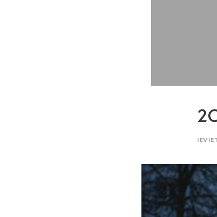
2O
IEVIE