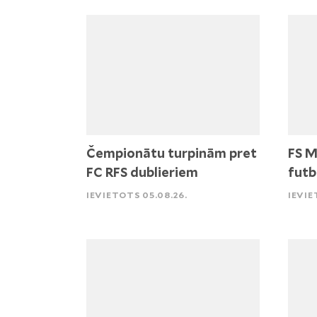
Čempionātu turpinām pret
FS M
FC RFS dublieriem
futb
IEVIETOTS 05.08.26.
IEVIE