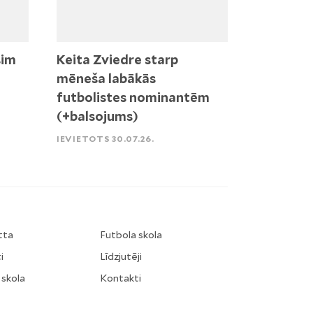
sim
Keita Zviedre starp
mēneša labākās
futbolistes nominantēm
(+balsojums)
IEVIETOTS 30.07.26.
tta
Futbola skola
i
Līdzjutēji
 skola
Kontakti