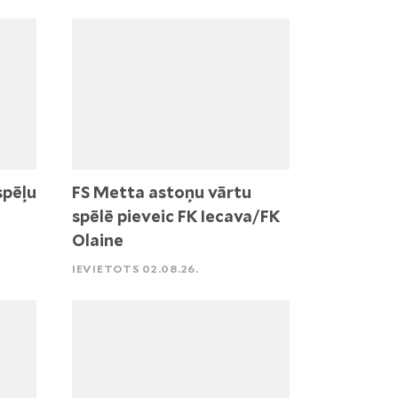
spēļu
FS Metta astoņu vārtu
spēlē pieveic FK Iecava/FK
Olaine
IEVIETOTS 02.08.26.