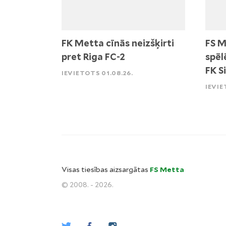
FK Metta cīnās neizšķirti
FS M
pret Riga FC-2
spēl
FK S
IEVIETOTS 01.08.26.
IEVIE
Visas tiesības aizsargātas
FS Metta
© 2008. - 2026.