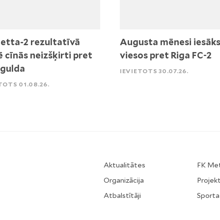
etta-2 rezultatīvā
Augusta mēnesi iesāk
ē cīnās neizšķirti pret
viesos pret Riga FC-2
igulda
IEVIETOTS 30.07.26.
TOTS 01.08.26.
Aktualitātes
FK Me
Organizācija
Projekt
Atbalstītāji
Sporta