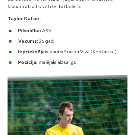
klubam atrādīs vēl divi futbolisti.
Taylor Dafoe:
Pilsonība:
ASV
Vecums:
26 gadi
Iepriekšējais klubs:
SoccerViza (Kostarika)
Pozīcija:
malējais aizsargs