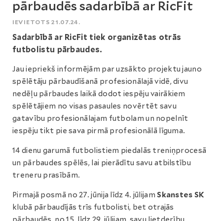
pārbaudēs sadarbībā ar RicFit
IEVIETOTS 21.07.24.
Sadarbībā ar RicFit tiek organizētas otrās
futbolistu pārbaudes.
Jau iepriekš informējām par uzsākto projektu jauno
spēlētāju pārbaudīšanā profesionālajā vidē, divu
nedēļu pārbaudes laikā dodot iespēju vairākiem
spēlētājiem no visas pasaules novērtēt savu
gatavību profesionālajam futbolam un nopelnīt
iespēju tikt pie sava pirmā profesionālā līguma.
14 dienu garumā futbolistiem piedalās treniņprocesā
un pārbaudes spēlēs, lai pierādītu savu atbilstību
treneru prasībām.
Pirmajā posmā no 27. jūnija līdz 4. jūlijam
Skanstes SK
klubā pārbaudījās trīs futbolisti, bet otrajās
pārbaudēs, no 15. līdz 29. jūlijam, savu lietderību